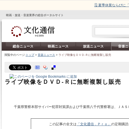
🗓️ 夏季休業ならび
映画・放送・音楽業界の総合ポータルサイト
総合ニュース
映画ニュース
放送ニュース
音楽ニ
閲覧中のページ:
トップ
>
音楽ニュース
>
ライブ映像をＤＶＤ‐Ｒに無断複製し販売
ライブ映像をＤＶＤ‐Ｒに無断複製し販売
千葉県警察本部サイバー犯罪対策課および千葉県八千代警察署は、ＪＡＳ
この記事の全文は
「文化通信．Ｐｒｏ」
の定期購読