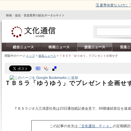
🗓️ 夏季休業ならび
映画・放送・音楽業界の総合ポータルサイト
総合ニュース
映画ニュース
放送ニュース
音楽ニ
閲覧中のページ:
トップ
>
放送ニュース
>
ＴＢＳラ「ゆうゆう」でプレゼント企画せず
ＴＢＳラ「ゆうゆう」でプレゼント企画せ
ＴＢＳラジオ入江清彦社長は23日通信紙記者会見で、69期連続首位を達成
この記事の全文は
「文化通信．Ｐｒｏ」
の定期購読