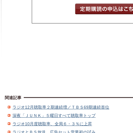
関連記事
ラジオ12月聴取率２期連続増／ＴＢＳ69期連続首位
深夜「ＪＵＮＫ」５曜日すべて聴取率トップ
ラジオ10月度聴取率、全局６・３％に上昇
ラジオとＢＳ放送、広告セット営業初の試み