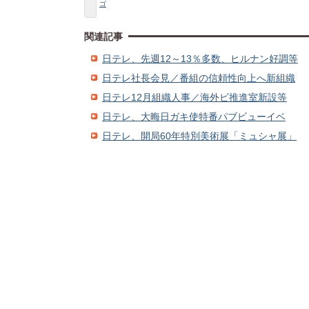
ゴ
関連記事
日テレ、先週12～13％多数、ヒルナン好調等
日テレ社長会見／番組の信頼性向上へ新組織
日テレ12月組織人事／海外ビ推進室新設等
日テレ、大晦日ガキ使特番パブビューイベ
日テレ、開局60年特別美術展「ミュシャ展」