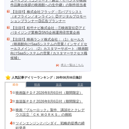
ューイング（コンサート・舞台・イベントや映画
作品舞台挨拶の映画館への生中継）の制作担当者
【注目!!】株式会社フラッグ：①パブリシスト
（オフライン／オンライン）②デジタルプロモー
ションプランナー③広告プランナー
【注目!!】松竹ナビ株式会社：①映画宣伝②アド
バタイジング業務③SNS企画運用④営業企画
【注目!!】映画ランド株式会社：（1）セールス
（映画館向けSaaSシステムの営業 / インサイドセ
ールスメイン）（2）カスタマーサポート（映画館
向けSaaSシステムの営業 / カスタマーサクセス職
候補）
求人一覧はこちら
人気記事デイリーランキング：26年08月06日集計
総合
映画
放送
音楽
映画版ＰＤＦ2026年8月6日付（期間限定）
放送版ＰＤＦ2026年8月6日付（期間限定）
映画『ブルーロック』製作、講談社とクレデ
ウス設立「ＣＫ ＷＯＲＫＳ」の挑戦
ツインエンジンとバンダイ、戦略的提携の締
結発表