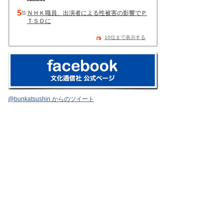
ＮＨＫ職員、出演者による性被害の影響でＰ
ＴＳＤに
10位まで表示する
@bunkatsushin からのツイート