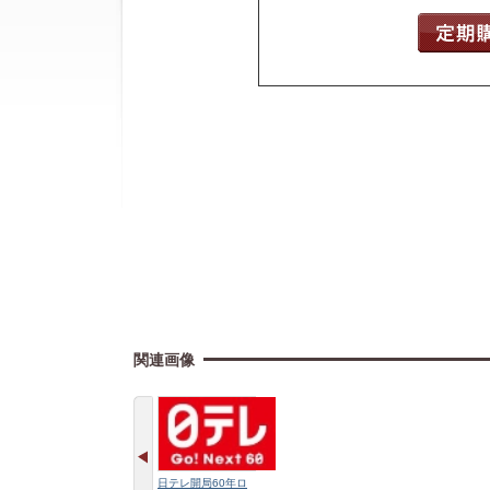
関連画像
日テレ開局60年ロ