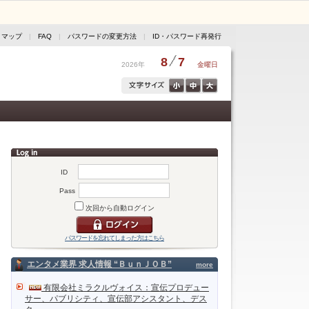
トマップ
|
FAQ
|
パスワードの変更方法
|
ID・パスワード再発行
8
7
2026年
金曜日
ID
Pass
次回から自動ログイン
パスワードを忘れてしまった方はこちら
エンタメ業界 求人情報 “ＢｕｎＪＯＢ”
more
有限会社ミラクルヴォイス：宣伝プロデュー
サー、パブリシティ、宣伝部アシスタント、デス