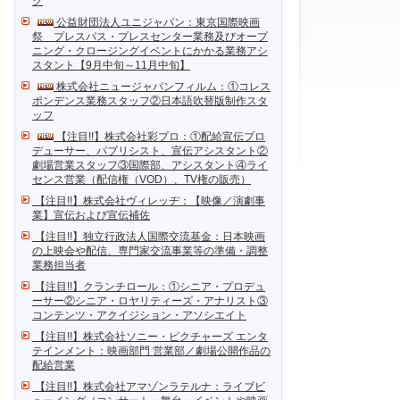
ク
公益財団法人ユニジャパン：東京国際映画
祭 プレスパス・プレスセンター業務及びオープ
ニング・クロージングイベントにかかる業務アシ
スタント【9月中旬～11月中旬】
株式会社ニュージャパンフィルム：①コレス
ポンデンス業務スタッフ②日本語吹替版制作スタ
ッフ
【注目!!】株式会社彩プロ：①配給宣伝プロ
デューサー、パブリシスト、宣伝アシスタント②
劇場営業スタッフ③国際部、アシスタント④ライ
センス営業（配信権（VOD）、TV権の販売）
【注目!!】株式会社ヴィレッヂ：【映像／演劇事
業】宣伝および宣伝補佐
【注目!!】独立行政法人国際交流基金：日本映画
の上映会や配信、専門家交流事業等の準備・調整
業務担当者
【注目!!】クランチロール：①シニア・プロデュ
ーサー②シニア・ロヤリティーズ・アナリスト③
コンテンツ・アクイジション・アソシエイト
【注目!!】株式会社ソニー・ピクチャーズ エンタ
テインメント：映画部門 営業部／劇場公開作品の
配給営業
【注目!!】株式会社アマゾンラテルナ：ライブビ