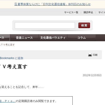
🗓️ 夏季休業ならびに「日刊文化通信速報」休刊日のお知らせ
サービス一覧
|
購読申込
|
サイ
ース
音楽ニュース
文化通信バラエティ
コラム
らＴＶ考え直す
ＴＶ考え直す
2012年12月05日
を迎えることを記念して、来年……
信．Ｐｒｏ」
の定期購読者のみ閲覧できます。