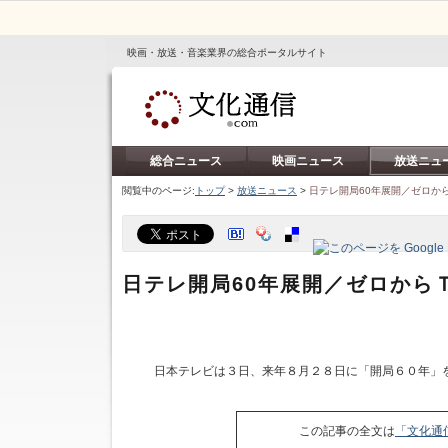
映画・放送・音楽業界の総合ポータルサイト
総合ニュース
映画ニュース
放送ニュ
閲覧中のページ:
トップ
>
放送ニュース
>
日テレ開局60年展開／ゼロか
日テレ開局60年展開／ゼロから
日本テレビは３日、来年８月２８日に「開局６０年」
この記事の全文は
「文化通