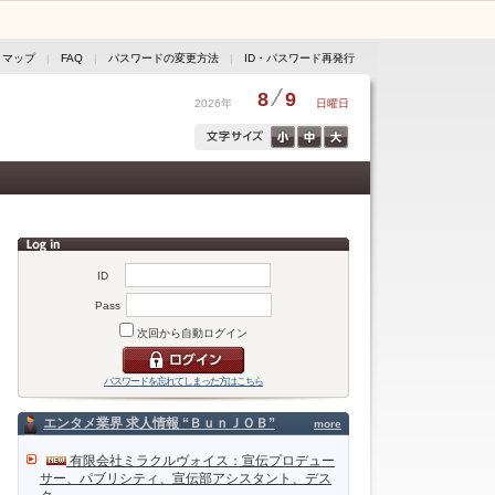
トマップ
|
FAQ
|
パスワードの変更方法
|
ID・パスワード再発行
8
9
2026年
日曜日
ID
Pass
次回から自動ログイン
パスワードを忘れてしまった方はこちら
エンタメ業界 求人情報 “ＢｕｎＪＯＢ”
more
有限会社ミラクルヴォイス：宣伝プロデュー
サー、パブリシティ、宣伝部アシスタント、デス