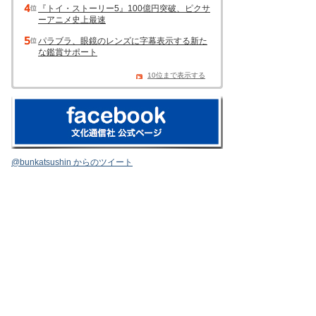
『トイ・ストーリー5』100億円突破、ピクサ
ーアニメ史上最速
パラブラ、眼鏡のレンズに字幕表示する新た
な鑑賞サポート
10位まで表示する
@bunkatsushin からのツイート