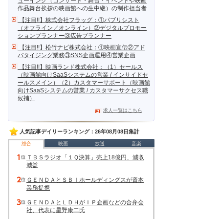
ューイング（コンサート・舞台・イベントや映画
作品舞台挨拶の映画館への生中継）の制作担当者
【注目!!】株式会社フラッグ：①パブリシスト
（オフライン／オンライン）②デジタルプロモー
ションプランナー③広告プランナー
【注目!!】松竹ナビ株式会社：①映画宣伝②アド
バタイジング業務③SNS企画運用④営業企画
【注目!!】映画ランド株式会社：（1）セールス
（映画館向けSaaSシステムの営業 / インサイドセ
ールスメイン）（2）カスタマーサポート（映画館
向けSaaSシステムの営業 / カスタマーサクセス職
候補）
求人一覧はこちら
人気記事デイリーランキング：26年08月08日集計
総合
映画
放送
音楽
ＴＢＳラジオ「１Ｑ決算」売上18億円、減収
減益
ＧＥＮＤＡとＳＢＩホールディングスが資本
業務提携
ＧＥＮＤＡとＬＤＨがＩＰ企画などの合弁会
社、代表に星野康二氏