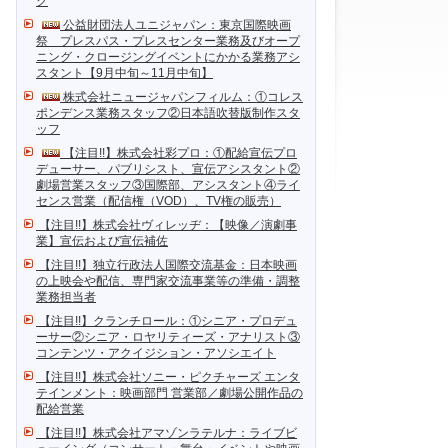
ク
公益財団法人ユニジャパン：東京国際映画
祭 プレスパス・プレスセンター業務及びオープ
ニング・クロージングイベントにかかる業務アシ
スタント【9月中旬～11月中旬】
株式会社ニュージャパンフィルム：①コレス
ポンデンス業務スタッフ②日本語吹替版制作スタ
ッフ
【注目!!】株式会社彩プロ：①配給宣伝プロ
デューサー、パブリシスト、宣伝アシスタント②
劇場営業スタッフ③国際部、アシスタント④ライ
センス営業（配信権（VOD）、TV権の販売）
【注目!!】株式会社ヴィレッヂ：【映像／演劇事
業】宣伝および宣伝補佐
【注目!!】独立行政法人国際交流基金：日本映画
の上映会や配信、専門家交流事業等の準備・調整
業務担当者
【注目!!】クランチロール：①シニア・プロデュ
ーサー②シニア・ロヤリティーズ・アナリスト③
コンテンツ・アクイジション・アソシエイト
【注目!!】株式会社ソニー・ピクチャーズ エンタ
テインメント：映画部門 営業部／劇場公開作品の
配給営業
【注目!!】株式会社アマゾンラテルナ：ライブビ