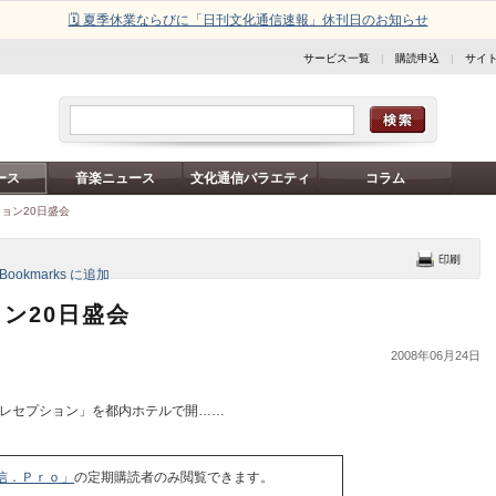
🗓️ 夏季休業ならびに「日刊文化通信速報」休刊日のお知らせ
サービス一覧
|
購読申込
|
サイ
ース
音楽ニュース
文化通信バラエティ
コラム
ョン20日盛会
ン20日盛会
2008年06月24日
 レセプション」を都内ホテルで開……
信．Ｐｒｏ」
の定期購読者のみ閲覧できます。