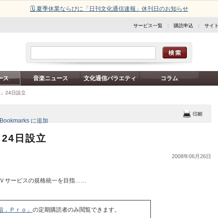
🗓️ 夏季休業ならびに「日刊文化通信速報」休刊日のお知らせ
サービス一覧
|
購読申込
|
サイ
ース
音楽ニュース
文化通信バラエティ
コラム
」24日設立
24日設立
2008年06月26日
ＴＶサービスの規格統一を目指……
信．Ｐｒｏ」
の定期購読者のみ閲覧できます。