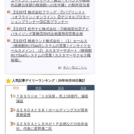
ューイング（コンサート・舞台・イベントや映画
作品舞台挨拶の映画館への生中継）の制作担当者
【注目!!】株式会社フラッグ：①パブリシスト
（オフライン／オンライン）②デジタルプロモー
ションプランナー③広告プランナー
【注目!!】松竹ナビ株式会社：①映画宣伝②アド
バタイジング業務③SNS企画運用④営業企画
【注目!!】映画ランド株式会社：（1）セールス
（映画館向けSaaSシステムの営業 / インサイドセ
ールスメイン）（2）カスタマーサポート（映画館
向けSaaSシステムの営業 / カスタマーサクセス職
候補）
求人一覧はこちら
人気記事デイリーランキング：26年08月08日集計
総合
映画
放送
音楽
ＴＢＳラジオ「１Ｑ決算」売上18億円、減収
減益
ＧＥＮＤＡとＳＢＩホールディングスが資本
業務提携
ＧＥＮＤＡとＬＤＨがＩＰ企画などの合弁会
社、代表に星野康二氏