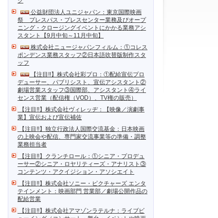
ク
公益財団法人ユニジャパン：東京国際映画
祭 プレスパス・プレスセンター業務及びオープ
ニング・クロージングイベントにかかる業務アシ
スタント【9月中旬～11月中旬】
株式会社ニュージャパンフィルム：①コレス
ポンデンス業務スタッフ②日本語吹替版制作スタ
ッフ
【注目!!】株式会社彩プロ：①配給宣伝プロ
デューサー、パブリシスト、宣伝アシスタント②
劇場営業スタッフ③国際部、アシスタント④ライ
センス営業（配信権（VOD）、TV権の販売）
【注目!!】株式会社ヴィレッヂ：【映像／演劇事
業】宣伝および宣伝補佐
【注目!!】独立行政法人国際交流基金：日本映画
の上映会や配信、専門家交流事業等の準備・調整
業務担当者
【注目!!】クランチロール：①シニア・プロデュ
ーサー②シニア・ロヤリティーズ・アナリスト③
コンテンツ・アクイジション・アソシエイト
【注目!!】株式会社ソニー・ピクチャーズ エンタ
テインメント：映画部門 営業部／劇場公開作品の
配給営業
【注目!!】株式会社アマゾンラテルナ：ライブビ