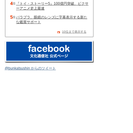
『トイ・ストーリー5』100億円突破、ピクサ
ーアニメ史上最速
パラブラ、眼鏡のレンズに字幕表示する新た
な鑑賞サポート
10位まで表示する
@bunkatsushin からのツイート