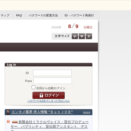
トマップ
|
FAQ
|
パスワードの変更方法
|
ID・パスワード再発行
8
9
2026年
日曜日
ID
Pass
次回から自動ログイン
パスワードを忘れてしまった方はこちら
エンタメ業界 求人情報 “ＢｕｎＪＯＢ”
more
有限会社ミラクルヴォイス：宣伝プロデュー
サー、パブリシティ、宣伝部アシスタント、デス