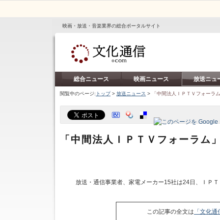
映画・放送・音楽業界の総合ポータルサイト
総合ニュース
映画ニュース
放送ニュ
閲覧中のページ:
トップ
>
放送ニュース
>
「中間法人ＩＰＴＶフォーラム
「中間法人ＩＰＴＶフォーラム」
放送・通信事業者、家電メーカー15社は24日、ＩＰ
この記事の全文は
「文化通