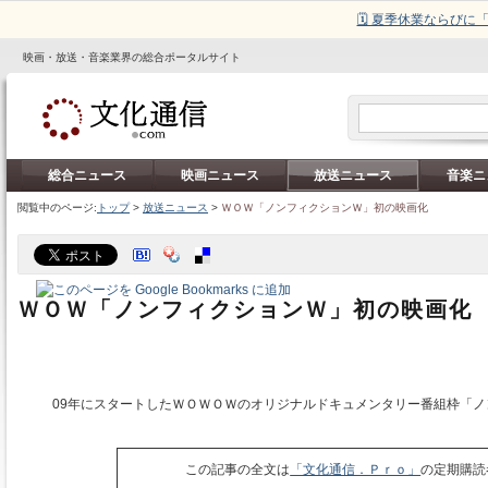
🗓️ 夏季休業ならび
映画・放送・音楽業界の総合ポータルサイト
総合ニュース
映画ニュース
放送ニュース
音楽ニ
閲覧中のページ:
トップ
>
放送ニュース
>
ＷＯＷ「ノンフィクションＷ」初の映画化
ＷＯＷ「ノンフィクションＷ」初の映画化
09年にスタートしたＷＯＷＯＷのオリジナルドキュメンタリー番組枠「ノ
この記事の全文は
「文化通信．Ｐｒｏ」
の定期購読