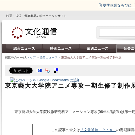
🗓️ 夏季休業ならび
映画・放送・音楽業界の総合ポータルサイト
総合ニュース
映画ニュース
放送ニュース
音楽ニ
閲覧中のページ:
トップ
>
音楽ニュース
>
東京藝大大学院アニメ専攻一期生修了制作展
東京藝大大学院アニメ専攻一期生修了制作
東京藝術大学大学院映像研究科アニメーション専攻(08年4月設置)は第一
この記事の全文は
「文化通信．Ｐｒｏ」
の定期購読