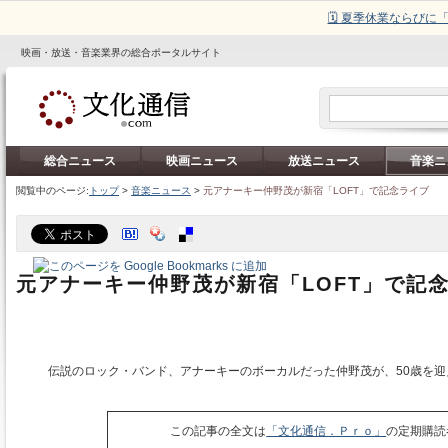
🗓️ 夏季休業ならび
映画・放送・音楽業界の総合ポータルサイト
総合ニュース
映画ニュース
放送ニュース
音楽ニ
閲覧中のページ:
トップ
>
音楽ニュース
>
元アナーキー仲野茂が新宿「LOFT」で記念ライブ
元アナーキー仲野茂が新宿「LOFT」で記
伝説のロック・バンド、アナーキーのボーカルだった仲野茂が、50歳を迎え
この記事の全文は
「文化通信．Ｐｒｏ」
の定期購読