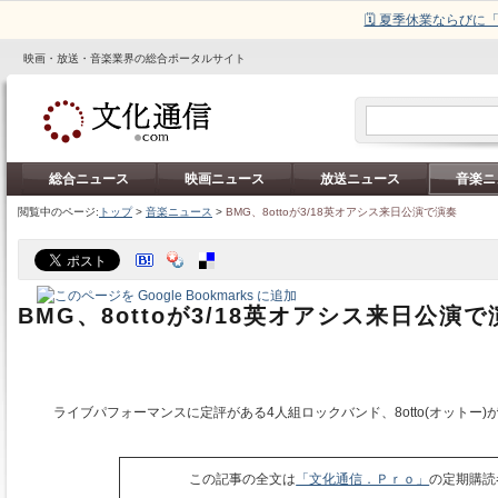
🗓️ 夏季休業ならび
映画・放送・音楽業界の総合ポータルサイト
総合ニュース
映画ニュース
放送ニュース
音楽ニ
閲覧中のページ:
トップ
>
音楽ニュース
>
BMG、8ottoが3/18英オアシス来日公演で演奏
BMG、8ottoが3/18英オアシス来日公演で
ライブパフォーマンスに定評がある4人組ロックバンド、8otto(オットー)
この記事の全文は
「文化通信．Ｐｒｏ」
の定期購読