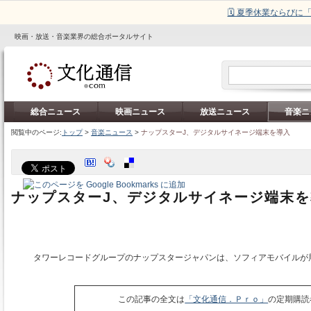
🗓️ 夏季休業ならび
映画・放送・音楽業界の総合ポータルサイト
総合ニュース
映画ニュース
放送ニュース
音楽ニ
閲覧中のページ:
トップ
>
音楽ニュース
>
ナップスターJ、デジタルサイネージ端末を導入
ナップスターJ、デジタルサイネージ端末を
タワーレコードグループのナップスタージャパンは、ソフィアモバイルが
この記事の全文は
「文化通信．Ｐｒｏ」
の定期購読