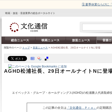
🗓️ 夏季休業ならび
映画・放送・音楽業界の総合ポータルサイト
総合ニュース
映画ニュース
放送ニュース
音楽ニ
閲覧中のページ:
トップ
>
音楽ニュース
>
AGHD松浦社長、29日オールナイトNに登場
AGHD松浦社長、29日オールナイトNに登
エイベックス・グループ・ホールディングス(AGHD)の松浦勝人代表取締
この記事の全文は
「文化通信．Ｐｒｏ」
の定期購読