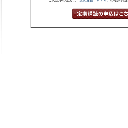
この記事の全文は
「文化通信．Ｐｒｏ」
の定期購読