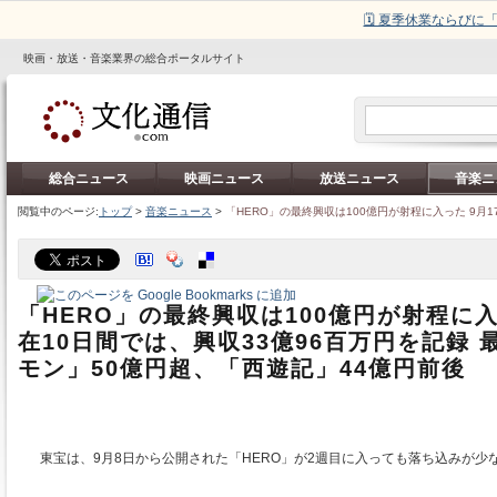
🗓️ 夏季休業ならび
映画・放送・音楽業界の総合ポータルサイト
総合ニュース
映画ニュース
放送ニュース
音楽ニ
閲覧中のページ:
トップ
>
音楽ニュース
>
「HERO」の最終興収は100億円が射程に入った 9月1
「HERO」の最終興収は100億円が射程に入
在10日間では、興収33億96百万円を記録
モン」50億円超、「西遊記」44億円前後
東宝は、9月8日から公開された「HERO」が2週目に入っても落ち込みが少