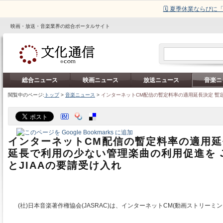
🗓️ 夏季休業ならび
映画・放送・音楽業界の総合ポータルサイト
総合ニュース
映画ニュース
放送ニュース
音楽ニ
閲覧中のページ:
トップ
>
音楽ニュース
>
インターネットCM配信の暫定料率の適用延長決定 暫
インターネットCM配信の暫定料率の適用延
延長で利用の少ない管理楽曲の利用促進を JA
とJIAAの要請受け入れ
(社)日本音楽著作権協会(JASRAC)は、インターネットCM(動画ストリーミ