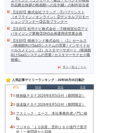
ューイング（コンサート・舞台・イベントや映画
作品舞台挨拶の映画館への生中継）の制作担当者
【注目!!】株式会社フラッグ：①パブリシスト
（オフライン／オンライン）②デジタルプロモー
ションプランナー③広告プランナー
【注目!!】松竹ナビ株式会社：①映画宣伝②アド
バタイジング業務③SNS企画運用④営業企画
【注目!!】映画ランド株式会社：（1）セールス
（映画館向けSaaSシステムの営業 / インサイドセ
ールスメイン）（2）カスタマーサポート（映画館
向けSaaSシステムの営業 / カスタマーサクセス職
候補）
求人一覧はこちら
人気記事デイリーランキング：26年08月05日集計
総合
映画
放送
音楽
映画版ＰＤＦ2026年8月5日付（期間限定）
放送版ＰＤＦ2026年8月5日付（期間限定）
アスミック・エース、本社事務所虎ノ門に移
転
フジＨＤ「１Ｑ決算」営利１６０億円で黒字
化！一連問題から回復