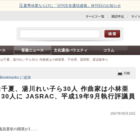
🗓️ 夏季休業ならびに「日刊文化通信速報」休刊日のお知らせ
サービス一覧
|
購読申込
|
サイ
ース
音楽ニュース
文化通信バラエティ
コラム
山千夏、湯川れい子ら30人 作曲家は小林亜星、千住明、冨田勲、渡辺俊幸ら
千夏、湯川れい子ら30人 作曲家は小林亜
0人に JASRAC、平成19年9月執行評議員
2007年09月19日
評議員選挙の開票が1……