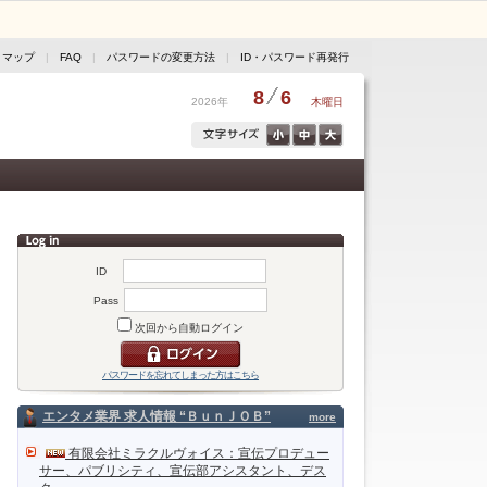
トマップ
|
FAQ
|
パスワードの変更方法
|
ID・パスワード再発行
8
6
2026年
木曜日
ID
Pass
次回から自動ログイン
パスワードを忘れてしまった方はこちら
エンタメ業界 求人情報 “ＢｕｎＪＯＢ”
more
有限会社ミラクルヴォイス：宣伝プロデュー
サー、パブリシティ、宣伝部アシスタント、デス