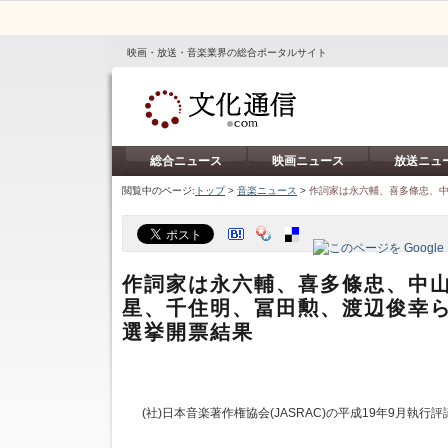
映画・放送・音楽業界の総合ポータルサイト
総合ニュース
映画ニュース
放送ニュ
閲覧中のページ:
トップ
>
音楽ニュース
>
作詞家は永六輔、喜多條忠、中
作詞家は永六輔、喜多條忠、中山
星、千住明、冨田勲、渡辺俊幸ら3
選挙開票結果
(社)日本音楽著作権協会(JASRAC)の平成19年9月執行