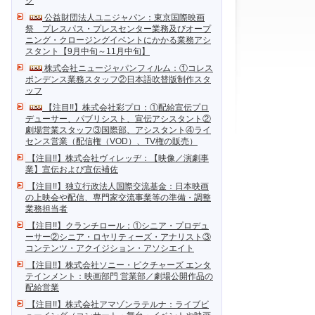
ク
公益財団法人ユニジャパン：東京国際映画
祭 プレスパス・プレスセンター業務及びオープ
ニング・クロージングイベントにかかる業務アシ
スタント【9月中旬～11月中旬】
株式会社ニュージャパンフィルム：①コレス
ポンデンス業務スタッフ②日本語吹替版制作スタ
ッフ
【注目!!】株式会社彩プロ：①配給宣伝プロ
デューサー、パブリシスト、宣伝アシスタント②
劇場営業スタッフ③国際部、アシスタント④ライ
センス営業（配信権（VOD）、TV権の販売）
【注目!!】株式会社ヴィレッヂ：【映像／演劇事
業】宣伝および宣伝補佐
【注目!!】独立行政法人国際交流基金：日本映画
の上映会や配信、専門家交流事業等の準備・調整
業務担当者
【注目!!】クランチロール：①シニア・プロデュ
ーサー②シニア・ロヤリティーズ・アナリスト③
コンテンツ・アクイジション・アソシエイト
【注目!!】株式会社ソニー・ピクチャーズ エンタ
テインメント：映画部門 営業部／劇場公開作品の
配給営業
【注目!!】株式会社アマゾンラテルナ：ライブビ