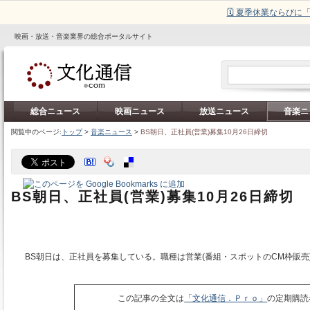
🗓️ 夏季休業ならび
映画・放送・音楽業界の総合ポータルサイト
総合ニュース
映画ニュース
放送ニュース
音楽ニ
閲覧中のページ:
トップ
>
音楽ニュース
>
BS朝日、正社員(営業)募集10月26日締切
BS朝日、正社員(営業)募集10月26日締切
BS朝日は、正社員を募集している。職種は営業(番組・スポットのCM枠販売
この記事の全文は
「文化通信．Ｐｒｏ」
の定期購読