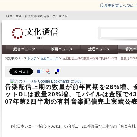
🗓️ 夏季休業ならび
映画・放送・音楽業界の総合ポータルサイト
総合ニュース
映画ニュース
放送ニュース
音楽ニ
閲覧中のページ:
トップ
>
音楽ニュース
>
音楽配信上期の数量が前年同期を26%増、金額は42%
音楽配信上期の数量が前年同期を26%増、金
ットDLは数量20%増、モバイルは金額で43%
07年第2四半期の有料音楽配信売上実績公
(社)日本レコード協会(RIAJ)は、07年第1・2四半期及び上半期の「音楽有料