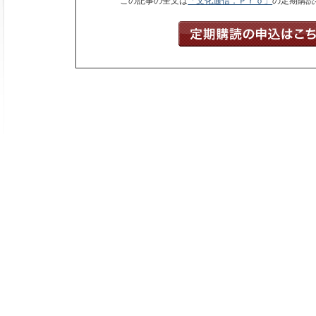
この記事の全文は
「文化通信．Ｐｒｏ」
の定期購読