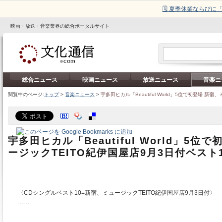
🗓️ 夏季休業ならび
映画・放送・音楽業界の総合ポータルサイト
総合ニュース
映画ニュース
放送ニュース
音楽ニ
閲覧中のページ:
トップ
>
音楽ニュース
>
宇多田ヒカル「Beautiful World」5位で初登場 新
宇多田ヒカル「Beautiful World」5位
ージックTEITO紀伊国屋店9月3日付ベスト
〈CDシングルベスト10=新宿、ミュージックTEITO紀伊国屋店9月3日付〉
……