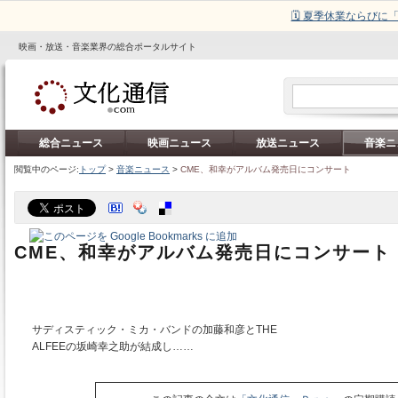
🗓️ 夏季休業ならび
映画・放送・音楽業界の総合ポータルサイト
総合ニュース
映画ニュース
放送ニュース
音楽ニ
閲覧中のページ:
トップ
>
音楽ニュース
>
CME、和幸がアルバム発売日にコンサート
CME、和幸がアルバム発売日にコンサート
サディスティック・ミカ・バンドの加藤和彦とTHE
ALFEEの坂崎幸之助が結成し……