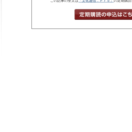
この記事の全文は
「文化通信．Ｐｒｏ」
の定期購読