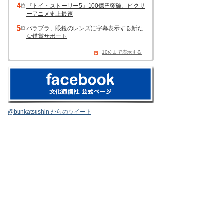
『トイ・ストーリー5』100億円突破、ピクサ
ーアニメ史上最速
パラブラ、眼鏡のレンズに字幕表示する新た
な鑑賞サポート
10位まで表示する
@bunkatsushin からのツイート