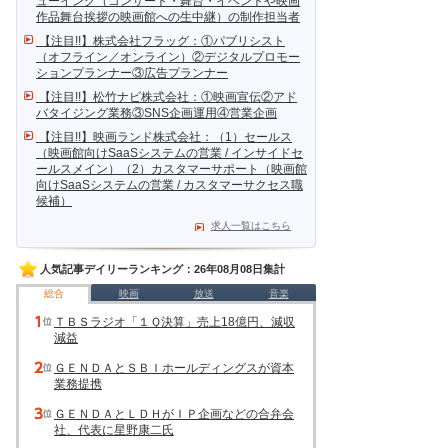
ューイング（コンサート・舞台・イベントや映画
作品舞台挨拶の映画館への生中継）の制作担当者
【注目!!】株式会社フラッグ：①パブリシスト
（オフライン／オンライン）②デジタルプロモー
ションプランナー③広告プランナー
【注目!!】松竹ナビ株式会社：①映画宣伝②アド
バタイジング業務③SNS企画運用④営業企画
【注目!!】映画ランド株式会社：（1）セールス
（映画館向けSaaSシステムの営業 / インサイドセ
ールスメイン）（2）カスタマーサポート（映画館
向けSaaSシステムの営業 / カスタマーサクセス職
候補）
求人一覧はこちら
人気記事デイリーランキング：26年08月08日集計
総合
映画
放送
音楽
ＴＢＳラジオ「１Ｑ決算」売上18億円、減収
減益
ＧＥＮＤＡとＳＢＩホールディングスが資本
業務提携
ＧＥＮＤＡとＬＤＨがＩＰ企画などの合弁会
社、代表に星野康二氏