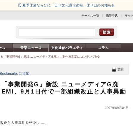
🗓️ 夏季休業ならびに「日刊文化通信速報」休刊日のお知らせ
サービス一覧
|
購読申込
|
サイ
ース
音楽ニュース
文化通信バラエティ
コラム
る「事業開発G」新設 ニューメディアG廃止、制作推進部にコンテンツMG
「事業開発G」新設 ニューメディアG廃
EMI、9月1日付で一部組織改正と人事異動
2007年09月04日
組織改正と人事異動を発令し……