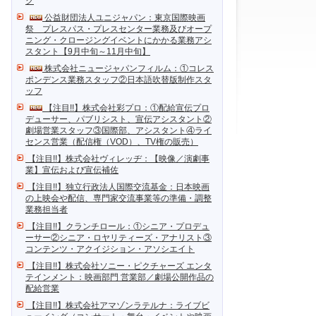
ク
公益財団法人ユニジャパン：東京国際映画
祭 プレスパス・プレスセンター業務及びオープ
ニング・クロージングイベントにかかる業務アシ
スタント【9月中旬～11月中旬】
株式会社ニュージャパンフィルム：①コレス
ポンデンス業務スタッフ②日本語吹替版制作スタ
ッフ
【注目!!】株式会社彩プロ：①配給宣伝プロ
デューサー、パブリシスト、宣伝アシスタント②
劇場営業スタッフ③国際部、アシスタント④ライ
センス営業（配信権（VOD）、TV権の販売）
【注目!!】株式会社ヴィレッヂ：【映像／演劇事
業】宣伝および宣伝補佐
【注目!!】独立行政法人国際交流基金：日本映画
の上映会や配信、専門家交流事業等の準備・調整
業務担当者
【注目!!】クランチロール：①シニア・プロデュ
ーサー②シニア・ロヤリティーズ・アナリスト③
コンテンツ・アクイジション・アソシエイト
【注目!!】株式会社ソニー・ピクチャーズ エンタ
テインメント：映画部門 営業部／劇場公開作品の
配給営業
【注目!!】株式会社アマゾンラテルナ：ライブビ