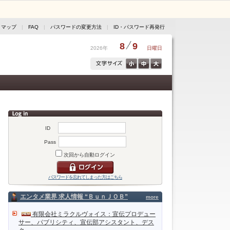
トマップ
|
FAQ
|
パスワードの変更方法
|
ID・パスワード再発行
8
9
2026年
日曜日
ID
Pass
次回から自動ログイン
パスワードを忘れてしまった方はこちら
エンタメ業界 求人情報 “ＢｕｎＪＯＢ”
more
有限会社ミラクルヴォイス：宣伝プロデュー
サー、パブリシティ、宣伝部アシスタント、デス