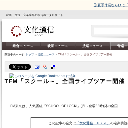
🗓️ 夏季休業ならび
映画・放送・音楽業界の総合ポータルサイト
総合ニュース
映画ニュース
放送ニュース
音楽ニ
閲覧中のページ:
トップ
>
音楽ニュース
>
TFM「スクール～」全国ライブツアー開催
TFM「スクール～」全国ライブツアー開催
FM東京は、人気番組「SCHOOL OF LOCK!」(月～金曜22時)発の全国……
この記事の全文は
「文化通信．Ｐｒｏ」
の定期購読