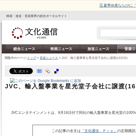
🗓️ 夏季休業ならび
映画・放送・音楽業界の総合ポータルサイト
総合ニュース
映画ニュース
放送ニュース
音楽ニ
閲覧中のページ:
トップ
>
音楽ニュース
>
JVC、輸入盤事業を星光堂子会社に譲渡(16日付)
JVC、輸入盤事業を星光堂子会社に譲渡(16
JVCエンタテインメントは、9月16日付で同社の輸入盤事業を星光堂の100
この記事の全文は
「文化通信．Ｐｒｏ」
の定期購読