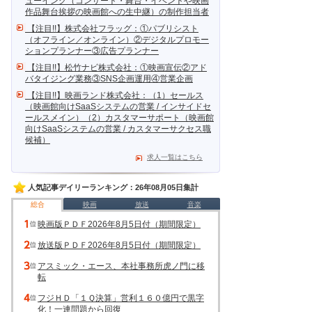
ューイング（コンサート・舞台・イベントや映画
作品舞台挨拶の映画館への生中継）の制作担当者
【注目!!】株式会社フラッグ：①パブリシスト
（オフライン／オンライン）②デジタルプロモー
ションプランナー③広告プランナー
【注目!!】松竹ナビ株式会社：①映画宣伝②アド
バタイジング業務③SNS企画運用④営業企画
【注目!!】映画ランド株式会社：（1）セールス
（映画館向けSaaSシステムの営業 / インサイドセ
ールスメイン）（2）カスタマーサポート（映画館
向けSaaSシステムの営業 / カスタマーサクセス職
候補）
求人一覧はこちら
人気記事デイリーランキング：26年08月05日集計
総合
映画
放送
音楽
映画版ＰＤＦ2026年8月5日付（期間限定）
放送版ＰＤＦ2026年8月5日付（期間限定）
アスミック・エース、本社事務所虎ノ門に移
転
フジＨＤ「１Ｑ決算」営利１６０億円で黒字
化！一連問題から回復