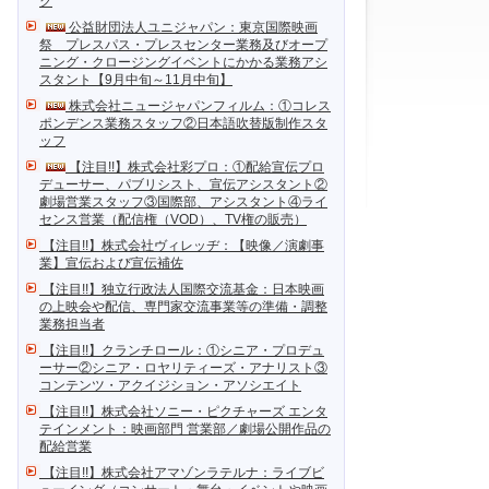
ク
公益財団法人ユニジャパン：東京国際映画
祭 プレスパス・プレスセンター業務及びオープ
ニング・クロージングイベントにかかる業務アシ
スタント【9月中旬～11月中旬】
株式会社ニュージャパンフィルム：①コレス
ポンデンス業務スタッフ②日本語吹替版制作スタ
ッフ
【注目!!】株式会社彩プロ：①配給宣伝プロ
デューサー、パブリシスト、宣伝アシスタント②
劇場営業スタッフ③国際部、アシスタント④ライ
センス営業（配信権（VOD）、TV権の販売）
【注目!!】株式会社ヴィレッヂ：【映像／演劇事
業】宣伝および宣伝補佐
【注目!!】独立行政法人国際交流基金：日本映画
の上映会や配信、専門家交流事業等の準備・調整
業務担当者
【注目!!】クランチロール：①シニア・プロデュ
ーサー②シニア・ロヤリティーズ・アナリスト③
コンテンツ・アクイジション・アソシエイト
【注目!!】株式会社ソニー・ピクチャーズ エンタ
テインメント：映画部門 営業部／劇場公開作品の
配給営業
【注目!!】株式会社アマゾンラテルナ：ライブビ