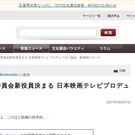
🗓️ 夏季休業ならびに「日刊文化通信速報」休刊日のお知らせ
サービス一覧
|
購読申込
|
サイ
ース
音楽ニュース
文化通信バラエティ
コラム
委員会新役員決まる 日本映画テレビプロデューサー協会、新体制スタート
員会新役員決まる 日本映画テレビプロデュ
2007年09月07日
)は、このほど組織の抜本的……