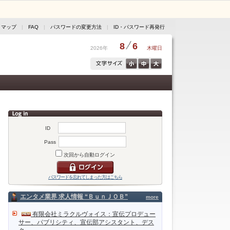
トマップ
|
FAQ
|
パスワードの変更方法
|
ID・パスワード再発行
8
6
2026年
木曜日
ID
Pass
次回から自動ログイン
パスワードを忘れてしまった方はこちら
エンタメ業界 求人情報 “ＢｕｎＪＯＢ”
more
有限会社ミラクルヴォイス：宣伝プロデュー
サー、パブリシティ、宣伝部アシスタント、デス