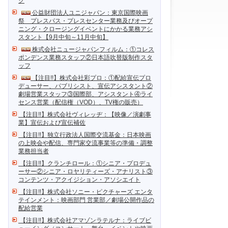
ク
公益財団法人ユニジャパン：東京国際映画
祭 プレスパス・プレスセンター業務及びオープ
ニング・クロージングイベントにかかる業務アシ
スタント【9月中旬～11月中旬】
株式会社ニュージャパンフィルム：①コレス
ポンデンス業務スタッフ②日本語吹替版制作スタ
ッフ
【注目!!】株式会社彩プロ：①配給宣伝プロ
デューサー、パブリシスト、宣伝アシスタント②
劇場営業スタッフ③国際部、アシスタント④ライ
センス営業（配信権（VOD）、TV権の販売）
【注目!!】株式会社ヴィレッヂ：【映像／演劇事
業】宣伝および宣伝補佐
【注目!!】独立行政法人国際交流基金：日本映画
の上映会や配信、専門家交流事業等の準備・調整
業務担当者
【注目!!】クランチロール：①シニア・プロデュ
ーサー②シニア・ロヤリティーズ・アナリスト③
コンテンツ・アクイジション・アソシエイト
【注目!!】株式会社ソニー・ピクチャーズ エンタ
テインメント：映画部門 営業部／劇場公開作品の
配給営業
【注目!!】株式会社アマゾンラテルナ：ライブビ