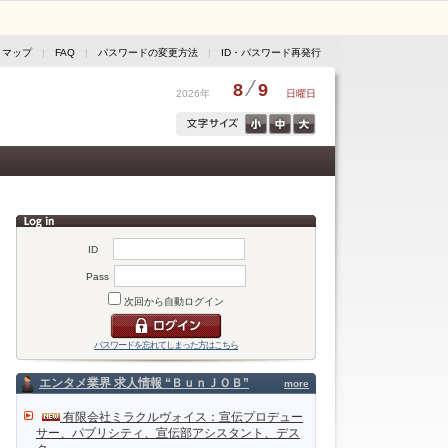
トマップ
|
FAQ
|
パスワードの変更方法
|
ID・パスワード再発行
8
9
2026年
日曜日
ID
Pass
次回から自動ログイン
パスワードを忘れてしまった方はこちら
エンタメ業界 求人情報 “ＢｕｎＪＯＢ”
more
有限会社ミラクルヴォイス：宣伝プロデュー
サー、パブリシティ、宣伝部アシスタント、デス