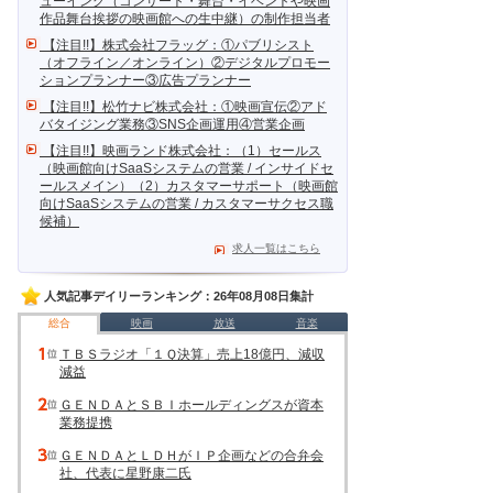
ューイング（コンサート・舞台・イベントや映画
作品舞台挨拶の映画館への生中継）の制作担当者
【注目!!】株式会社フラッグ：①パブリシスト
（オフライン／オンライン）②デジタルプロモー
ションプランナー③広告プランナー
【注目!!】松竹ナビ株式会社：①映画宣伝②アド
バタイジング業務③SNS企画運用④営業企画
【注目!!】映画ランド株式会社：（1）セールス
（映画館向けSaaSシステムの営業 / インサイドセ
ールスメイン）（2）カスタマーサポート（映画館
向けSaaSシステムの営業 / カスタマーサクセス職
候補）
求人一覧はこちら
人気記事デイリーランキング：26年08月08日集計
総合
映画
放送
音楽
ＴＢＳラジオ「１Ｑ決算」売上18億円、減収
減益
ＧＥＮＤＡとＳＢＩホールディングスが資本
業務提携
ＧＥＮＤＡとＬＤＨがＩＰ企画などの合弁会
社、代表に星野康二氏