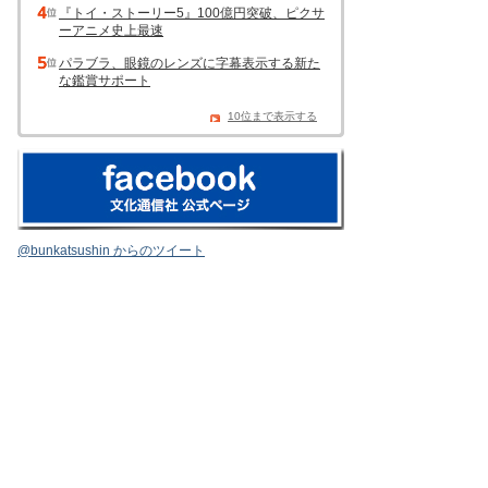
『トイ・ストーリー5』100億円突破、ピクサ
ーアニメ史上最速
パラブラ、眼鏡のレンズに字幕表示する新た
な鑑賞サポート
10位まで表示する
@bunkatsushin からのツイート