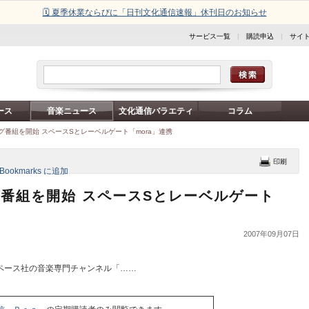
🗓️ 夏季休業ならびに「日刊文化通信速報」休刊日のお知らせ
サービス一覧
|
購読申込
|
サイ
ース
音楽ニュース
文化通信バラエティ
コラム
ング番組を開始 スペースSとレーベルゲート「mora」連携
グ番組を開始 スペースSとレーベルゲート
2007年09月07日
ペース社の音楽専門チャンネル「……