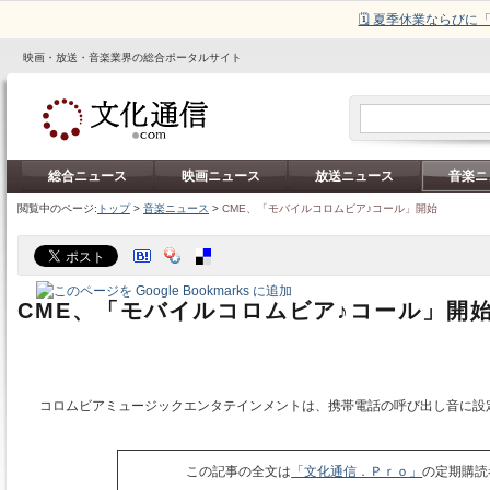
🗓️ 夏季休業ならび
映画・放送・音楽業界の総合ポータルサイト
総合ニュース
映画ニュース
放送ニュース
音楽ニ
閲覧中のページ:
トップ
>
音楽ニュース
>
CME、「モバイルコロムビア♪コール」開始
CME、「モバイルコロムビア♪コール」開
コロムビアミュージックエンタテインメントは、携帯電話の呼び出し音に設
この記事の全文は
「文化通信．Ｐｒｏ」
の定期購読