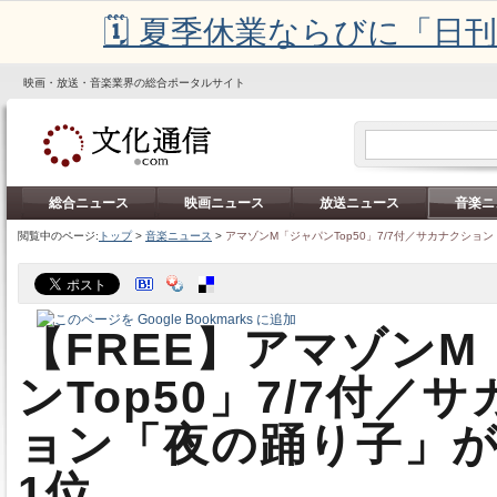
🗓️ 夏季休業ならびに「
映画・放送・音楽業界の総合ポータルサイト
総合ニュース
映画ニュース
放送ニュース
音楽ニ
閲覧中のページ:
トップ
>
音楽ニュース
>
アマゾンM「ジャパンTop50」7/7付／サカナクショ
【FREE】アマゾン
ンTop50」7/7付／
ョン「夜の踊り子」が
1位