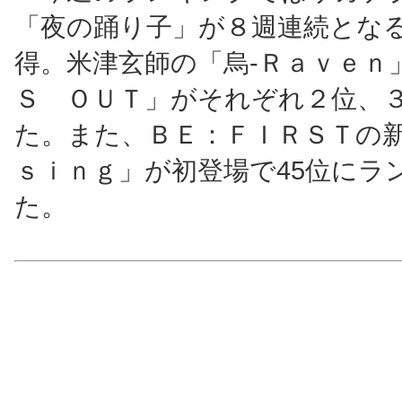
「夜の踊り子」が８週連続とな
得。米津玄師の「烏‐Ｒａｖｅｎ
Ｓ ＯＵＴ」がそれぞれ２位、
た。また、ＢＥ：ＦＩＲＳＴの
ｓｉｎｇ」が初登場で45位にラ
た。