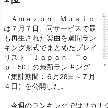
Ａｍａｚｏｎ Ｍｕｓｉｃ
は７月７日、同サービスで最
も再生された楽曲を週間ラン
キング形式でまとめたプレイ
リスト「Ｊａｐａｎ Ｔｏ
ｐ 50」の最新ランキング
アマ
（集計期間：６月28日～７月
４日）を公開した。
今週のランキングではサカナ