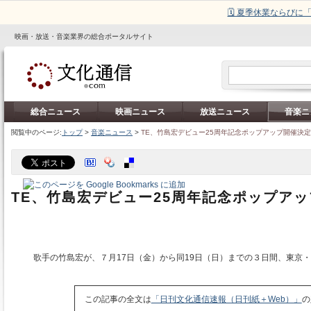
🗓️ 夏季休業ならび
映画・放送・音楽業界の総合ポータルサイト
総合ニュース
映画ニュース
放送ニュース
音楽ニ
閲覧中のページ:
トップ
>
音楽ニュース
>
TE、竹島宏デビュー25周年記念ポップアップ開催決定
TE、竹島宏デビュー25周年記念ポップア
歌手の竹島宏が、７月17日（金）から同19日（日）までの３日間、東京
この記事の全文は
「日刊文化通信速報（日刊紙＋Web）」
の