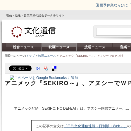
🗓️ 夏季休業ならび
映画・放送・音楽業界の総合ポータルサイト
総合ニュース
映画ニュース
放送ニュース
音楽ニ
閲覧中のページ:
トップ
>
映画ニュース
>
アニメック『SEKIRO～』、アヌシーでＷＰ上映
アニメック『SEKIRO～』、アヌシーでＷ
アニメック配給『SEKIRO: NO DEFEAT』は、アヌシー国際アニメー……
この記事の全文は
「日刊文化通信速報（日刊紙＋Web）」
の