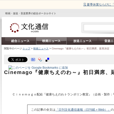
🗓️ 夏季休業ならび
映画・放送・音楽業界の総合ポータルサイト
総合ニュース
映画ニュース
放送ニュース
音楽ニ
閲覧中のページ:
トップ
>
映画ニュース
>
Cinemago『健康ちえのわ～』初日満席、延長決定
Cinemago『健康ちえのわ～』初日満席、
Ｃｉｎｅｍａｇｏ配給『健康ちえのわトランポリン教室』（企画・製作：
この記事の全文は
「日刊文化通信速報（日刊紙＋Web）」
の