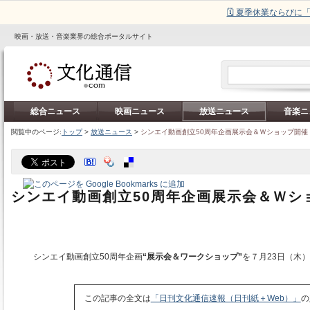
🗓️ 夏季休業ならび
映画・放送・音楽業界の総合ポータルサイト
総合ニュース
映画ニュース
放送ニュース
音楽ニ
閲覧中のページ:
トップ
>
放送ニュース
>
シンエイ動画創立50周年企画展示会＆Ｗショップ開催
シンエイ動画創立50周年企画展示会＆Ｗシ
シンエイ動画創立50周年企画
“展示会＆ワークショップ”
を７月23日（木
この記事の全文は
「日刊文化通信速報（日刊紙＋Web）」
の