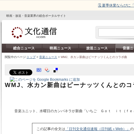
🗓️ 夏季休業ならび
映画・放送・音楽業界の総合ポータルサイト
総合ニュース
映画ニュース
放送ニュース
音楽ニ
閲覧中のページ:
トップ
>
音楽ニュース
>
WMJ、水カン新曲はピーナッツくんとのコラボ曲
WMJ、水カン新曲はピーナッツくんとのコ
音楽ユニット、水曜日のカンパネラが新曲「いちご Ｇｏｔ ｉｔ（ｆｅ
この記事の全文は
「日刊文化通信速報（日刊紙＋Web）」
の