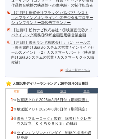
ューイング（コンサート・舞台・イベントや映画
作品舞台挨拶の映画館への生中継）の制作担当者
【注目!!】株式会社フラッグ：①パブリシスト
（オフライン／オンライン）②デジタルプロモー
ションプランナー③広告プランナー
【注目!!】松竹ナビ株式会社：①映画宣伝②アド
バタイジング業務③SNS企画運用④営業企画
【注目!!】映画ランド株式会社：（1）セールス
（映画館向けSaaSシステムの営業 / インサイドセ
ールスメイン）（2）カスタマーサポート（映画館
向けSaaSシステムの営業 / カスタマーサクセス職
候補）
求人一覧はこちら
人気記事デイリーランキング：26年08月06日集計
総合
映画
放送
音楽
映画版ＰＤＦ2026年8月6日付（期間限定）
放送版ＰＤＦ2026年8月6日付（期間限定）
映画『ブルーロック』製作、講談社とクレデ
ウス設立「ＣＫ ＷＯＲＫＳ」の挑戦
ツインエンジンとバンダイ、戦略的提携の締
結発表