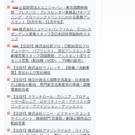
ク
公益財団法人ユニジャパン：東京国際映画
祭 プレスパス・プレスセンター業務及びオープ
ニング・クロージングイベントにかかる業務アシ
スタント【9月中旬～11月中旬】
株式会社ニュージャパンフィルム：①コレス
ポンデンス業務スタッフ②日本語吹替版制作スタ
ッフ
【注目!!】株式会社彩プロ：①配給宣伝プロ
デューサー、パブリシスト、宣伝アシスタント②
劇場営業スタッフ③国際部、アシスタント④ライ
センス営業（配信権（VOD）、TV権の販売）
【注目!!】株式会社ヴィレッヂ：【映像／演劇事
業】宣伝および宣伝補佐
【注目!!】独立行政法人国際交流基金：日本映画
の上映会や配信、専門家交流事業等の準備・調整
業務担当者
【注目!!】クランチロール：①シニア・プロデュ
ーサー②シニア・ロヤリティーズ・アナリスト③
コンテンツ・アクイジション・アソシエイト
【注目!!】株式会社ソニー・ピクチャーズ エンタ
テインメント：映画部門 営業部／劇場公開作品の
配給営業
【注目!!】株式会社アマゾンラテルナ：ライブビ