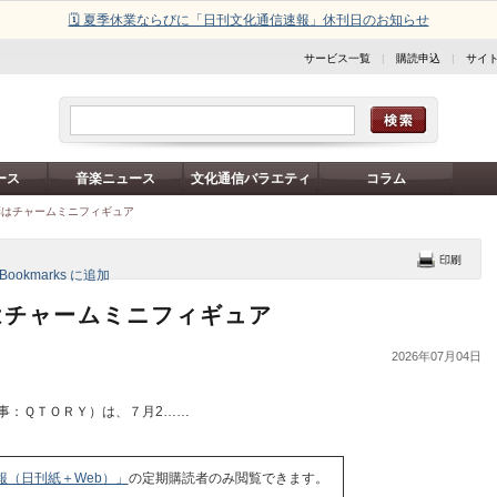
🗓️ 夏季休業ならびに「日刊文化通信速報」休刊日のお知らせ
サービス一覧
|
購読申込
|
サイ
ース
音楽ニュース
文化通信バラエティ
コラム
弾はチャームミニフィギュア
はチャームミニフィギュア
2026年07月04日
事：ＱＴＯＲＹ）は、７月2……
報（日刊紙＋Web）」
の定期購読者のみ閲覧できます。