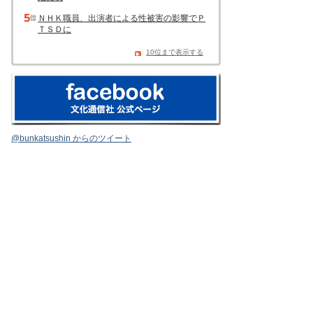
ＮＨＫ職員、出演者による性被害の影響でＰ
ＴＳＤに
10位まで表示する
@bunkatsushin からのツイート