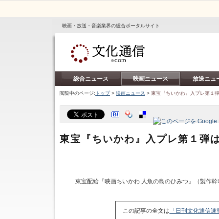
映画・放送・音楽業界の総合ポータルサイト
総合ニュース
映画ニュース
放送ニュ
閲覧中のページ:
トップ
>
映画ニュース
>
東宝『ちいかわ』入プレ第１
東宝『ちいかわ』入プレ第１弾
東宝配給『映画ちいかわ 人魚の島のひみつ』（製作幹
この記事の全文は
「日刊文化通信速