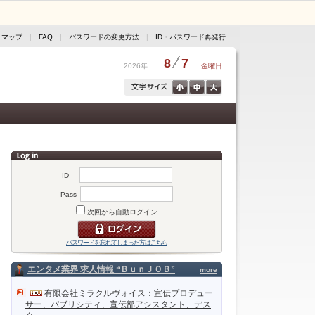
トマップ
|
FAQ
|
パスワードの変更方法
|
ID・パスワード再発行
8
7
2026年
金曜日
ID
Pass
次回から自動ログイン
パスワードを忘れてしまった方はこちら
エンタメ業界 求人情報 “ＢｕｎＪＯＢ”
more
有限会社ミラクルヴォイス：宣伝プロデュー
サー、パブリシティ、宣伝部アシスタント、デス