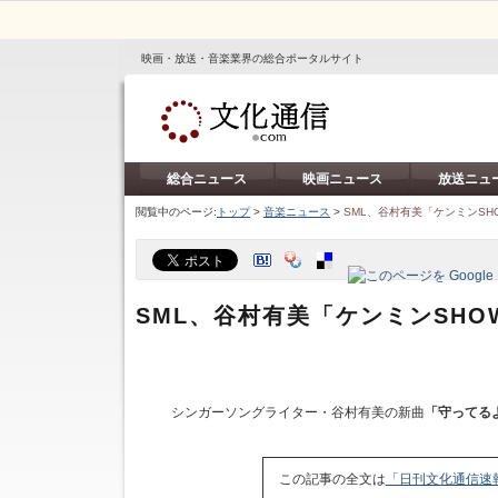
映画・放送・音楽業界の総合ポータルサイト
総合ニュース
映画ニュース
放送ニュ
閲覧中のページ:
トップ
>
音楽ニュース
>
SML、谷村有美「ケンミンSH
SML、谷村有美「ケンミンSHO
シンガーソングライター・谷村有美の新曲
「守ってる
この記事の全文は
「日刊文化通信速