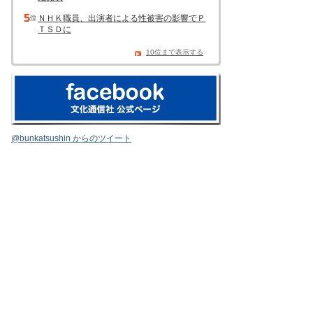
ＮＨＫ職員、出演者による性被害の影響でＰ
ＴＳＤに
10位まで表示する
@bunkatsushin からのツイート