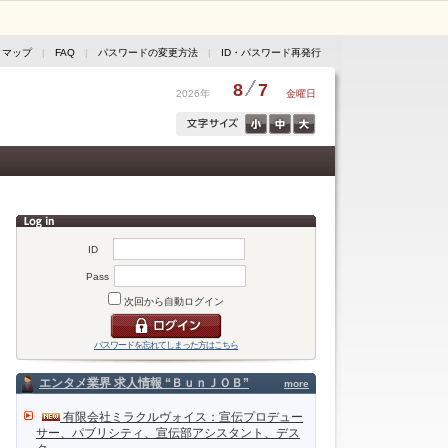
トマップ
|
FAQ
|
パスワードの変更方法
|
ID・パスワード再発行
8
7
2026年
金曜日
ID
Pass
次回から自動ログイン
パスワードを忘れてしまった方はこちら
エンタメ業界 求人情報 “ＢｕｎＪＯＢ”
more
有限会社ミラクルヴォイス：宣伝プロデュー
サー、パブリシティ、宣伝部アシスタント、デス