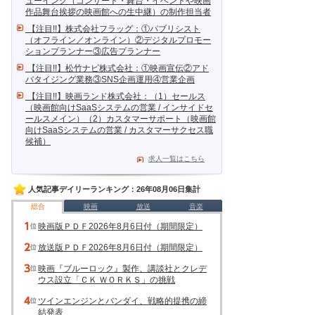
ューイング（コンサート・舞台・イベントや映画
作品舞台挨拶の映画館への生中継）の制作担当者
【注目!!】株式会社フラッグ：①パブリシスト
（オフライン／オンライン）②デジタルプロモー
ションプランナー③広告プランナー
【注目!!】松竹ナビ株式会社：①映画宣伝②アド
バタイジング業務③SNS企画運用④営業企画
【注目!!】映画ランド株式会社：（1）セールス
（映画館向けSaaSシステムの営業 / インサイドセ
ールスメイン）（2）カスタマーサポート（映画館
向けSaaSシステムの営業 / カスタマーサクセス職
候補）
求人一覧はこちら
人気記事デイリーランキング：26年08月06日集計
総合
映画
放送
音楽
映画版ＰＤＦ2026年8月6日付（期間限定）
放送版ＰＤＦ2026年8月6日付（期間限定）
映画『ブルーロック』製作、講談社とクレデ
ウス設立「ＣＫ ＷＯＲＫＳ」の挑戦
ツインエンジンとバンダイ、戦略的提携の締
結発表