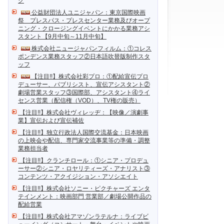
ク
公益財団法人ユニジャパン：東京国際映画
祭 プレスパス・プレスセンター業務及びオープ
ニング・クロージングイベントにかかる業務アシ
スタント【9月中旬～11月中旬】
株式会社ニュージャパンフィルム：①コレス
ポンデンス業務スタッフ②日本語吹替版制作スタ
ッフ
【注目!!】株式会社彩プロ：①配給宣伝プロ
デューサー、パブリシスト、宣伝アシスタント②
劇場営業スタッフ③国際部、アシスタント④ライ
センス営業（配信権（VOD）、TV権の販売）
【注目!!】株式会社ヴィレッヂ：【映像／演劇事
業】宣伝および宣伝補佐
【注目!!】独立行政法人国際交流基金：日本映画
の上映会や配信、専門家交流事業等の準備・調整
業務担当者
【注目!!】クランチロール：①シニア・プロデュ
ーサー②シニア・ロヤリティーズ・アナリスト③
コンテンツ・アクイジション・アソシエイト
【注目!!】株式会社ソニー・ピクチャーズ エンタ
テインメント：映画部門 営業部／劇場公開作品の
配給営業
【注目!!】株式会社アマゾンラテルナ：ライブビ