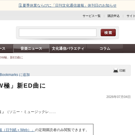
🗓️ 夏季休業ならびに「日刊文化通信速報」休刊日のお知らせ
サービス一覧
|
購読申込
|
サイ
ース
音楽ニュース
文化通信バラエティ
コラム
OW極」新ED曲に
W極」新ED曲に
2026年07月04日
よ」
（ソニー・ミュージックレ……
報（日刊紙＋Web）」
の定期購読者のみ閲覧できます。