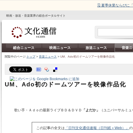
🗓️ 夏季休業ならび
映画・放送・音楽業界の総合ポータルサイト
総合ニュース
映画ニュース
放送ニュース
音楽ニ
閲覧中のページ:
トップ
>
音楽ニュース
>
UM、Ado初のドームツアーを映像作品化
UM、Ado初のドームツアーを映像作品化
歌い手・Ａｄｏの最新ライブＢＤ＆ＤＶＤ
「よだか」
（ユニバーサルミュ
この記事の全文は
「日刊文化通信速報（日刊紙＋Web）」
の