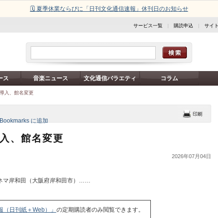
🗓️ 夏季休業ならびに「日刊文化通信速報」休刊日のお知らせ
サービス一覧
|
購読申込
|
サイ
ース
音楽ニュース
文化通信バラエティ
コラム
日導入、館名変更
導入、館名変更
2026年07月04日
ネマ岸和田（大阪府岸和田市）……
報（日刊紙＋Web）」
の定期購読者のみ閲覧できます。