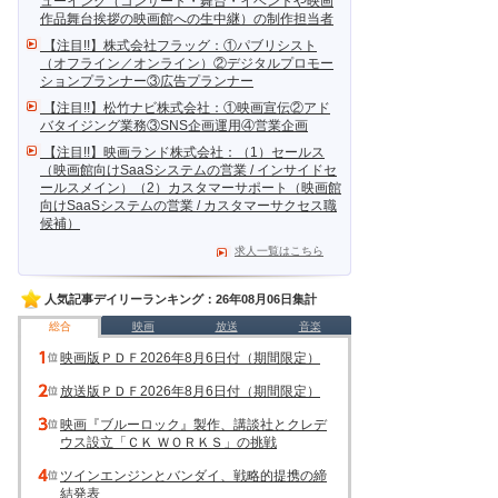
ューイング（コンサート・舞台・イベントや映画
作品舞台挨拶の映画館への生中継）の制作担当者
【注目!!】株式会社フラッグ：①パブリシスト
（オフライン／オンライン）②デジタルプロモー
ションプランナー③広告プランナー
【注目!!】松竹ナビ株式会社：①映画宣伝②アド
バタイジング業務③SNS企画運用④営業企画
【注目!!】映画ランド株式会社：（1）セールス
（映画館向けSaaSシステムの営業 / インサイドセ
ールスメイン）（2）カスタマーサポート（映画館
向けSaaSシステムの営業 / カスタマーサクセス職
候補）
求人一覧はこちら
人気記事デイリーランキング：26年08月06日集計
総合
映画
放送
音楽
映画版ＰＤＦ2026年8月6日付（期間限定）
放送版ＰＤＦ2026年8月6日付（期間限定）
映画『ブルーロック』製作、講談社とクレデ
ウス設立「ＣＫ ＷＯＲＫＳ」の挑戦
ツインエンジンとバンダイ、戦略的提携の締
結発表