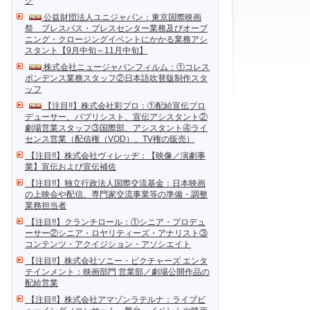
ク
公益財団法人ユニジャパン：東京国際映画
祭 プレスパス・プレスセンター業務及びオープ
ニング・クロージングイベントにかかる業務アシ
スタント【9月中旬～11月中旬】
株式会社ニュージャパンフィルム：①コレス
ポンデンス業務スタッフ②日本語吹替版制作スタ
ッフ
【注目!!】株式会社彩プロ：①配給宣伝プロ
デューサー、パブリシスト、宣伝アシスタント②
劇場営業スタッフ③国際部、アシスタント④ライ
センス営業（配信権（VOD）、TV権の販売）
【注目!!】株式会社ヴィレッヂ：【映像／演劇事
業】宣伝および宣伝補佐
【注目!!】独立行政法人国際交流基金：日本映画
の上映会や配信、専門家交流事業等の準備・調整
業務担当者
【注目!!】クランチロール：①シニア・プロデュ
ーサー②シニア・ロヤリティーズ・アナリスト③
コンテンツ・アクイジション・アソシエイト
【注目!!】株式会社ソニー・ピクチャーズ エンタ
テインメント：映画部門 営業部／劇場公開作品の
配給営業
【注目!!】株式会社アマゾンラテルナ：ライブビ