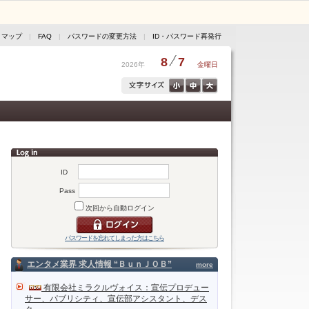
トマップ
|
FAQ
|
パスワードの変更方法
|
ID・パスワード再発行
8
7
2026年
金曜日
ID
Pass
次回から自動ログイン
パスワードを忘れてしまった方はこちら
エンタメ業界 求人情報 “ＢｕｎＪＯＢ”
more
有限会社ミラクルヴォイス：宣伝プロデュー
サー、パブリシティ、宣伝部アシスタント、デス