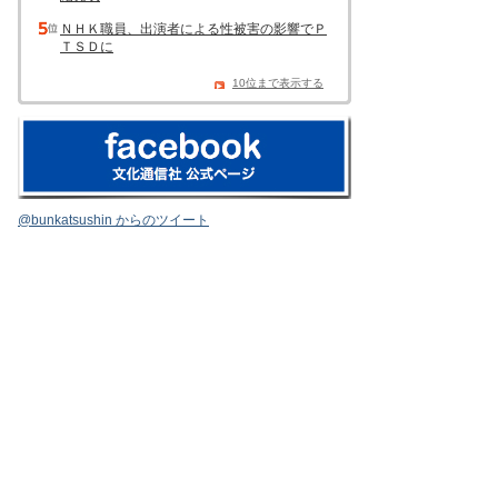
ＮＨＫ職員、出演者による性被害の影響でＰ
ＴＳＤに
10位まで表示する
@bunkatsushin からのツイート