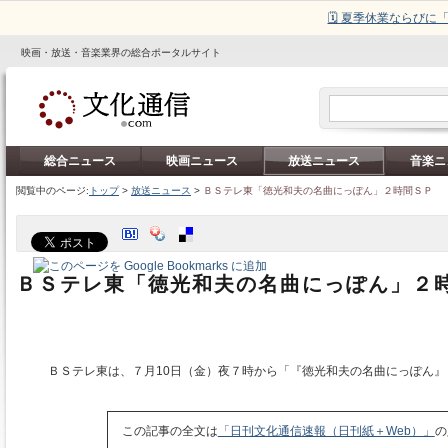
🗓️ 夏季休業ならび
映画・放送・音楽業界の総合ポータルサイト
総合ニュース
映画ニュース
放送ニュース
音楽ニ
閲覧中のページ:
トップ
>
放送ニュース
>
ＢＳテレ東「徳光和夫の名曲にっぽん」２時間ＳＰ
ＢＳテレ東「徳光和夫の名曲にっぽん」２
ＢＳテレ東は、７月10日（金）夜７時から「『徳光和夫の名曲にっぽん』
この記事の全文は
「日刊文化通信速報（日刊紙＋Web）」
の