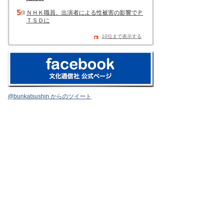
ＮＨＫ職員、出演者による性被害の影響でＰ
ＴＳＤに
10位まで表示する
@bunkatsushin からのツイート