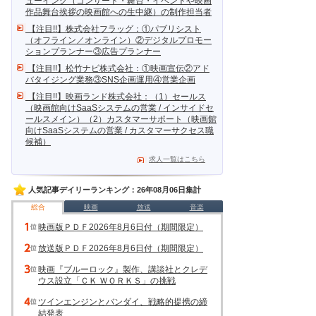
ューイング（コンサート・舞台・イベントや映画
作品舞台挨拶の映画館への生中継）の制作担当者
【注目!!】株式会社フラッグ：①パブリシスト
（オフライン／オンライン）②デジタルプロモー
ションプランナー③広告プランナー
【注目!!】松竹ナビ株式会社：①映画宣伝②アド
バタイジング業務③SNS企画運用④営業企画
【注目!!】映画ランド株式会社：（1）セールス
（映画館向けSaaSシステムの営業 / インサイドセ
ールスメイン）（2）カスタマーサポート（映画館
向けSaaSシステムの営業 / カスタマーサクセス職
候補）
求人一覧はこちら
人気記事デイリーランキング：26年08月06日集計
総合
映画
放送
音楽
映画版ＰＤＦ2026年8月6日付（期間限定）
放送版ＰＤＦ2026年8月6日付（期間限定）
映画『ブルーロック』製作、講談社とクレデ
ウス設立「ＣＫ ＷＯＲＫＳ」の挑戦
ツインエンジンとバンダイ、戦略的提携の締
結発表