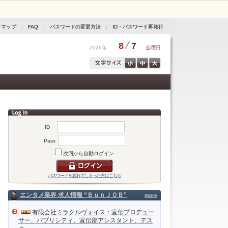
トマップ
|
FAQ
|
パスワードの変更方法
|
ID・パスワード再発行
8
7
2026年
金曜日
ID
Pass
次回から自動ログイン
パスワードを忘れてしまった方はこちら
エンタメ業界 求人情報 “ＢｕｎＪＯＢ”
more
有限会社ミラクルヴォイス：宣伝プロデュー
サー、パブリシティ、宣伝部アシスタント、デス