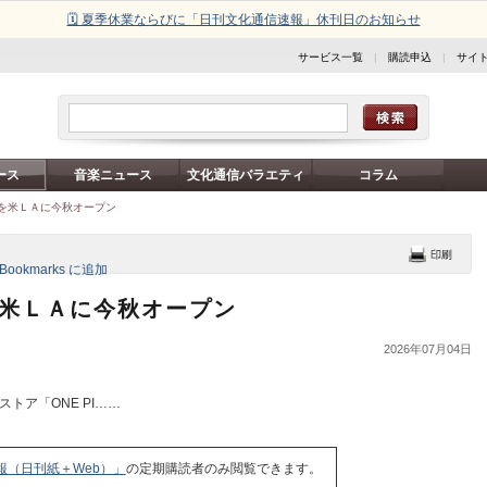
🗓️ 夏季休業ならびに「日刊文化通信速報」休刊日のお知らせ
サービス一覧
|
購読申込
|
サイ
ース
音楽ニュース
文化通信バラエティ
コラム
」店を米ＬＡに今秋オープン
店を米ＬＡに今秋オープン
2026年07月04日
トア「ONE PI……
報（日刊紙＋Web）」
の定期購読者のみ閲覧できます。