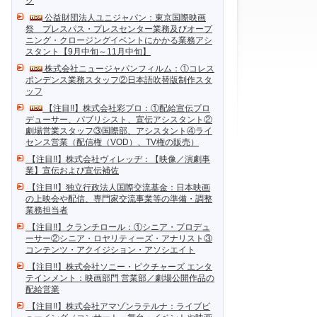
ク
公益財団法人ユニジャパン：東京国際映画
祭 プレスパス・プレスセンター業務及びオープ
ニング・クロージングイベントにかかる業務アシ
スタント【9月中旬～11月中旬】
株式会社ニュージャパンフィルム：①コレス
ポンデンス業務スタッフ②日本語吹替版制作スタ
ッフ
【注目!!】株式会社彩プロ：①配給宣伝プロ
デューサー、パブリシスト、宣伝アシスタント②
劇場営業スタッフ③国際部、アシスタント④ライ
センス営業（配信権（VOD）、TV権の販売）
【注目!!】株式会社ヴィレッヂ：【映像／演劇事
業】宣伝および宣伝補佐
【注目!!】独立行政法人国際交流基金：日本映画
の上映会や配信、専門家交流事業等の準備・調整
業務担当者
【注目!!】クランチロール：①シニア・プロデュ
ーサー②シニア・ロヤリティーズ・アナリスト③
コンテンツ・アクイジション・アソシエイト
【注目!!】株式会社ソニー・ピクチャーズ エンタ
テインメント：映画部門 営業部／劇場公開作品の
配給営業
【注目!!】株式会社アマゾンラテルナ：ライブビ