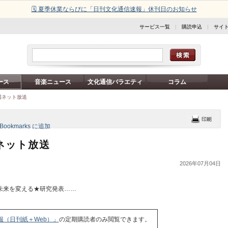
🗓️ 夏季休業ならびに「日刊文化通信速報」休刊日のお知らせ
サービス一覧
|
購読申込
|
サイ
ース
音楽ニュース
文化通信バラエティ
コラム
国ネット放送
ネット放送
2026年07月04日
が未来を変える★研究発表……
報（日刊紙＋Web）」
の定期購読者のみ閲覧できます。