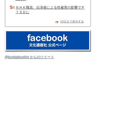
ＮＨＫ職員、出演者による性被害の影響でＰ
ＴＳＤに
10位まで表示する
@bunkatsushin からのツイート