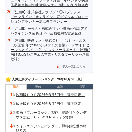
ューイング（コンサート・舞台・イベントや映画
作品舞台挨拶の映画館への生中継）の制作担当者
【注目!!】株式会社フラッグ：①パブリシスト
（オフライン／オンライン）②デジタルプロモー
ションプランナー③広告プランナー
【注目!!】松竹ナビ株式会社：①映画宣伝②アド
バタイジング業務③SNS企画運用④営業企画
【注目!!】映画ランド株式会社：（1）セールス
（映画館向けSaaSシステムの営業 / インサイドセ
ールスメイン）（2）カスタマーサポート（映画館
向けSaaSシステムの営業 / カスタマーサクセス職
候補）
求人一覧はこちら
人気記事デイリーランキング：26年08月06日集計
総合
映画
放送
音楽
映画版ＰＤＦ2026年8月6日付（期間限定）
放送版ＰＤＦ2026年8月6日付（期間限定）
映画『ブルーロック』製作、講談社とクレデ
ウス設立「ＣＫ ＷＯＲＫＳ」の挑戦
ツインエンジンとバンダイ、戦略的提携の締
結発表