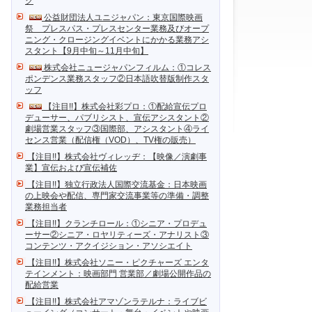
ク
公益財団法人ユニジャパン：東京国際映画
祭 プレスパス・プレスセンター業務及びオープ
ニング・クロージングイベントにかかる業務アシ
スタント【9月中旬～11月中旬】
株式会社ニュージャパンフィルム：①コレス
ポンデンス業務スタッフ②日本語吹替版制作スタ
ッフ
【注目!!】株式会社彩プロ：①配給宣伝プロ
デューサー、パブリシスト、宣伝アシスタント②
劇場営業スタッフ③国際部、アシスタント④ライ
センス営業（配信権（VOD）、TV権の販売）
【注目!!】株式会社ヴィレッヂ：【映像／演劇事
業】宣伝および宣伝補佐
【注目!!】独立行政法人国際交流基金：日本映画
の上映会や配信、専門家交流事業等の準備・調整
業務担当者
【注目!!】クランチロール：①シニア・プロデュ
ーサー②シニア・ロヤリティーズ・アナリスト③
コンテンツ・アクイジション・アソシエイト
【注目!!】株式会社ソニー・ピクチャーズ エンタ
テインメント：映画部門 営業部／劇場公開作品の
配給営業
【注目!!】株式会社アマゾンラテルナ：ライブビ