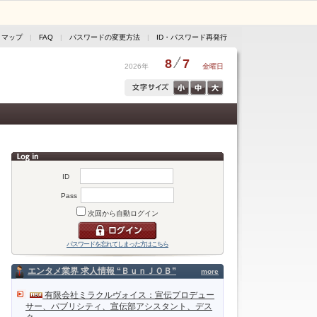
トマップ
|
FAQ
|
パスワードの変更方法
|
ID・パスワード再発行
8
7
2026年
金曜日
ID
Pass
次回から自動ログイン
パスワードを忘れてしまった方はこちら
エンタメ業界 求人情報 “ＢｕｎＪＯＢ”
more
有限会社ミラクルヴォイス：宣伝プロデュー
サー、パブリシティ、宣伝部アシスタント、デス