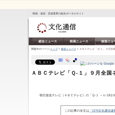
映画・放送・音楽業界の総合ポータルサイト
総合ニュース
映画ニュース
放送ニュ
閲覧中のページ:
トップ
>
放送ニュース
>
ＡＢＣテレビ「Ｑ‐１」９月全
ＡＢＣテレビ「Ｑ‐１」９月全国
朝日放送テレビ（ＡＢＣテレビ）の「Ｑ-１ ～Ｕ‐18
この記事の全文は
「日刊文化通信速