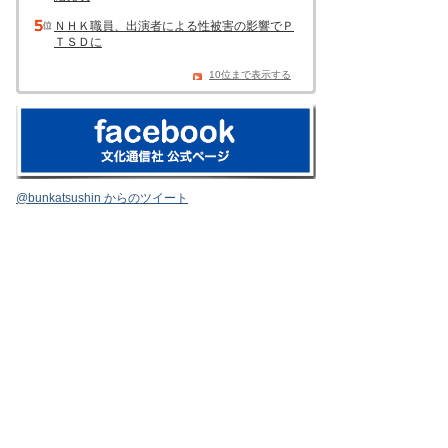
ＮＨＫ職員、出演者による性被害の影響でＰ
ＴＳＤに
10位まで表示する
@bunkatsushin からのツイート