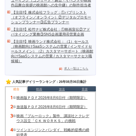
ューイング（コンサート・舞台・イベントや映画
作品舞台挨拶の映画館への生中継）の制作担当者
【注目!!】株式会社フラッグ：①パブリシスト
（オフライン／オンライン）②デジタルプロモー
ションプランナー③広告プランナー
【注目!!】松竹ナビ株式会社：①映画宣伝②アド
バタイジング業務③SNS企画運用④営業企画
【注目!!】映画ランド株式会社：（1）セールス
（映画館向けSaaSシステムの営業 / インサイドセ
ールスメイン）（2）カスタマーサポート（映画館
向けSaaSシステムの営業 / カスタマーサクセス職
候補）
求人一覧はこちら
人気記事デイリーランキング：26年08月06日集計
総合
映画
放送
音楽
映画版ＰＤＦ2026年8月6日付（期間限定）
放送版ＰＤＦ2026年8月6日付（期間限定）
映画『ブルーロック』製作、講談社とクレデ
ウス設立「ＣＫ ＷＯＲＫＳ」の挑戦
ツインエンジンとバンダイ、戦略的提携の締
結発表