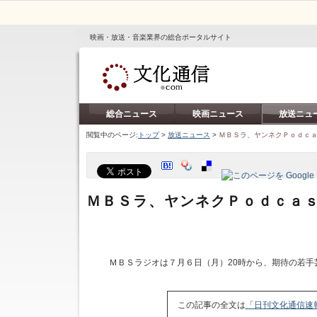
映画・放送・音楽業界の総合ポータルサイト
総合ニュース
映画ニュース
放送ニュ
閲覧中のページ:
トップ
>
放送ニュース
>
ＭＢＳラ、ヤンネクＰｏｄｃ
ＭＢＳラ、ヤンネクＰｏｄｃａ
ＭＢＳラジオは７月６日（月）20時から、期待の若手
この記事の全文は
「日刊文化通信速