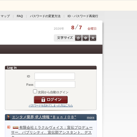
トマップ
|
FAQ
|
パスワードの変更方法
|
ID・パスワード再発行
8
7
2026年
金曜日
ID
Pass
次回から自動ログイン
パスワードを忘れてしまった方はこちら
エンタメ業界 求人情報 “ＢｕｎＪＯＢ”
more
有限会社ミラクルヴォイス：宣伝プロデュー
サー、パブリシティ、宣伝部アシスタント、デス