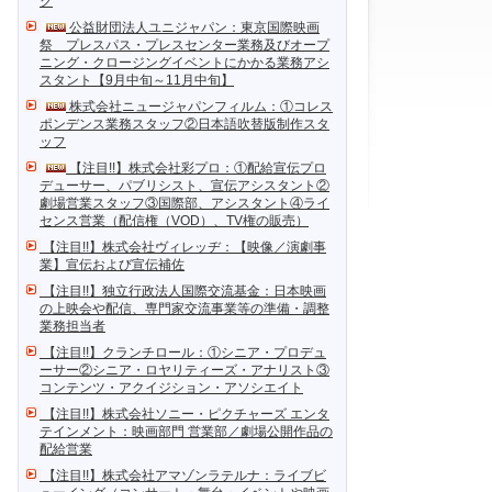
ク
公益財団法人ユニジャパン：東京国際映画
祭 プレスパス・プレスセンター業務及びオープ
ニング・クロージングイベントにかかる業務アシ
スタント【9月中旬～11月中旬】
株式会社ニュージャパンフィルム：①コレス
ポンデンス業務スタッフ②日本語吹替版制作スタ
ッフ
【注目!!】株式会社彩プロ：①配給宣伝プロ
デューサー、パブリシスト、宣伝アシスタント②
劇場営業スタッフ③国際部、アシスタント④ライ
センス営業（配信権（VOD）、TV権の販売）
【注目!!】株式会社ヴィレッヂ：【映像／演劇事
業】宣伝および宣伝補佐
【注目!!】独立行政法人国際交流基金：日本映画
の上映会や配信、専門家交流事業等の準備・調整
業務担当者
【注目!!】クランチロール：①シニア・プロデュ
ーサー②シニア・ロヤリティーズ・アナリスト③
コンテンツ・アクイジション・アソシエイト
【注目!!】株式会社ソニー・ピクチャーズ エンタ
テインメント：映画部門 営業部／劇場公開作品の
配給営業
【注目!!】株式会社アマゾンラテルナ：ライブビ