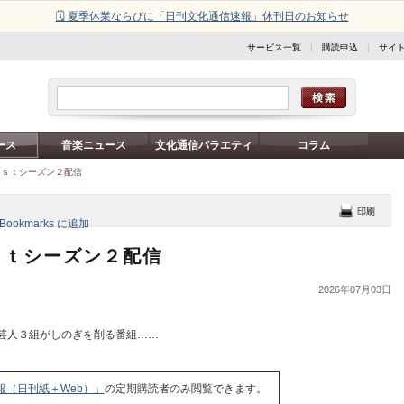
🗓️ 夏季休業ならびに「日刊文化通信速報」休刊日のお知らせ
サービス一覧
|
購読申込
|
サイ
ース
音楽ニュース
文化通信バラエティ
コラム
ａｓｔシーズン２配信
ｓｔシーズン２配信
2026年07月03日
芸人３組がしのぎを削る番組……
報（日刊紙＋Web）」
の定期購読者のみ閲覧できます。