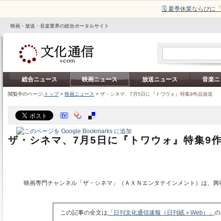
🗓️ 夏季休業ならび
映画・放送・音楽業界の総合ポータルサイト
総合ニュース
映画ニュース
放送ニュース
音楽ニ
閲覧中のページ:
トップ
>
映画ニュース
>
ザ・シネマ、7月5日に『トワウォ』特集9作品放送
ザ・シネマ、7月5日に『トワウォ』特集9
映画専門チャンネル「ザ・シネマ」（ＡＸＮエンタテインメント）は、興
この記事の全文は
「日刊文化通信速報（日刊紙＋Web）」
の