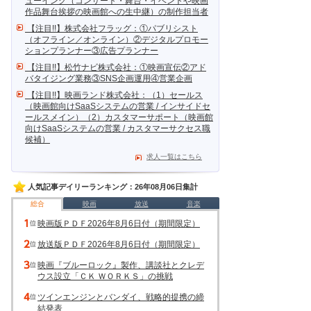
ューイング（コンサート・舞台・イベントや映画
作品舞台挨拶の映画館への生中継）の制作担当者
【注目!!】株式会社フラッグ：①パブリシスト
（オフライン／オンライン）②デジタルプロモー
ションプランナー③広告プランナー
【注目!!】松竹ナビ株式会社：①映画宣伝②アド
バタイジング業務③SNS企画運用④営業企画
【注目!!】映画ランド株式会社：（1）セールス
（映画館向けSaaSシステムの営業 / インサイドセ
ールスメイン）（2）カスタマーサポート（映画館
向けSaaSシステムの営業 / カスタマーサクセス職
候補）
求人一覧はこちら
人気記事デイリーランキング：26年08月06日集計
総合
映画
放送
音楽
映画版ＰＤＦ2026年8月6日付（期間限定）
放送版ＰＤＦ2026年8月6日付（期間限定）
映画『ブルーロック』製作、講談社とクレデ
ウス設立「ＣＫ ＷＯＲＫＳ」の挑戦
ツインエンジンとバンダイ、戦略的提携の締
結発表