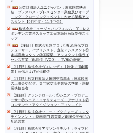
ク
公益財団法人ユニジャパン：東京国際映画
祭 プレスパス・プレスセンター業務及びオープ
ニング・クロージングイベントにかかる業務アシ
スタント【9月中旬～11月中旬】
株式会社ニュージャパンフィルム：①コレス
ポンデンス業務スタッフ②日本語吹替版制作スタ
ッフ
【注目!!】株式会社彩プロ：①配給宣伝プロ
デューサー、パブリシスト、宣伝アシスタント②
劇場営業スタッフ③国際部、アシスタント④ライ
センス営業（配信権（VOD）、TV権の販売）
【注目!!】株式会社ヴィレッヂ：【映像／演劇事
業】宣伝および宣伝補佐
【注目!!】独立行政法人国際交流基金：日本映画
の上映会や配信、専門家交流事業等の準備・調整
業務担当者
【注目!!】クランチロール：①シニア・プロデュ
ーサー②シニア・ロヤリティーズ・アナリスト③
コンテンツ・アクイジション・アソシエイト
【注目!!】株式会社ソニー・ピクチャーズ エンタ
テインメント：映画部門 営業部／劇場公開作品の
配給営業
【注目!!】株式会社アマゾンラテルナ：ライブビ