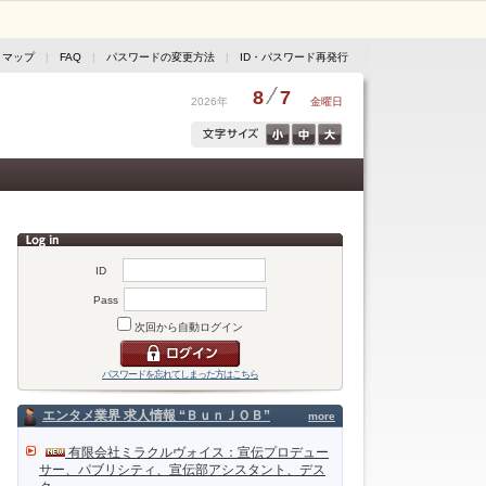
トマップ
|
FAQ
|
パスワードの変更方法
|
ID・パスワード再発行
8
7
2026年
金曜日
ID
Pass
次回から自動ログイン
パスワードを忘れてしまった方はこちら
エンタメ業界 求人情報 “ＢｕｎＪＯＢ”
more
有限会社ミラクルヴォイス：宣伝プロデュー
サー、パブリシティ、宣伝部アシスタント、デス