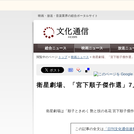
映画・放送・音楽業界の総合ポータルサイト
総合ニュース
映画ニュース
放送ニュ
閲覧中のページ:
トップ
>
映画ニュース
>
衛星劇場、「宮下順子傑作選」
衛星劇場、「宮下順子傑作選」7
衛星劇場は「順子ときめく 艶と技の名花 宮下順子傑
この記事の全文は
「日刊文化通信速