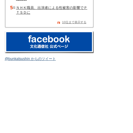
ＮＨＫ職員、出演者による性被害の影響でＰ
ＴＳＤに
10位まで表示する
@bunkatsushin からのツイート