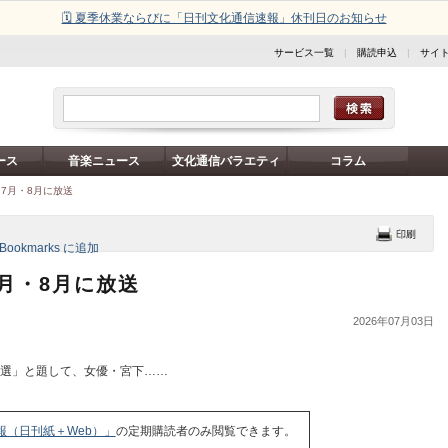
🗓️ 夏季休業ならびに「日刊文化通信速報」休刊日のお知らせ
サービス一覧
|
購読申込
|
サイ
ース
音楽ニュース
文化通信バラエティ
コラム
7月・8月に放送
月・8月に放送
2026年07月03日
作選」と題して、女優・宮下……
報（日刊紙＋Web）」
の定期購読者のみ閲覧できます。