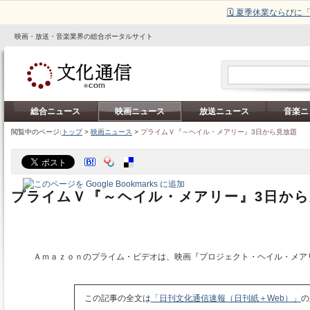
🗓️ 夏季休業ならび
映画・放送・音楽業界の総合ポータルサイト
総合ニュース
映画ニュース
放送ニュース
音楽ニ
閲覧中のページ:
トップ
>
映画ニュース
>
プライムＶ『～ヘイル・メアリー』3日から見放題
プライムＶ『～ヘイル・メアリー』3日か
Ａｍａｚｏｎのプライム・ビデオは、映画『プロジェクト・ヘイル・メア
この記事の全文は
「日刊文化通信速報（日刊紙＋Web）」
の