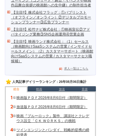
ューイング（コンサート・舞台・イベントや映画
作品舞台挨拶の映画館への生中継）の制作担当者
【注目!!】株式会社フラッグ：①パブリシスト
（オフライン／オンライン）②デジタルプロモー
ションプランナー③広告プランナー
【注目!!】松竹ナビ株式会社：①映画宣伝②アド
バタイジング業務③SNS企画運用④営業企画
【注目!!】映画ランド株式会社：（1）セールス
（映画館向けSaaSシステムの営業 / インサイドセ
ールスメイン）（2）カスタマーサポート（映画館
向けSaaSシステムの営業 / カスタマーサクセス職
候補）
求人一覧はこちら
人気記事デイリーランキング：26年08月06日集計
総合
映画
放送
音楽
映画版ＰＤＦ2026年8月6日付（期間限定）
放送版ＰＤＦ2026年8月6日付（期間限定）
映画『ブルーロック』製作、講談社とクレデ
ウス設立「ＣＫ ＷＯＲＫＳ」の挑戦
ツインエンジンとバンダイ、戦略的提携の締
結発表