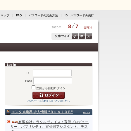
トマップ
|
FAQ
|
パスワードの変更方法
|
ID・パスワード再発行
8
7
2026年
金曜日
ID
Pass
次回から自動ログイン
パスワードを忘れてしまった方はこちら
エンタメ業界 求人情報 “ＢｕｎＪＯＢ”
more
有限会社ミラクルヴォイス：宣伝プロデュー
サー、パブリシティ、宣伝部アシスタント、デス