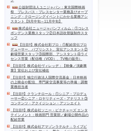
ク
公益財団法人ユニジャパン：東京国際映画
祭 プレスパス・プレスセンター業務及びオープ
ニング・クロージングイベントにかかる業務アシ
スタント【9月中旬～11月中旬】
株式会社ニュージャパンフィルム：①コレス
ポンデンス業務スタッフ②日本語吹替版制作スタ
ッフ
【注目!!】株式会社彩プロ：①配給宣伝プロ
デューサー、パブリシスト、宣伝アシスタント②
劇場営業スタッフ③国際部、アシスタント④ライ
センス営業（配信権（VOD）、TV権の販売）
【注目!!】株式会社ヴィレッヂ：【映像／演劇事
業】宣伝および宣伝補佐
【注目!!】独立行政法人国際交流基金：日本映画
の上映会や配信、専門家交流事業等の準備・調整
業務担当者
【注目!!】クランチロール：①シニア・プロデュ
ーサー②シニア・ロヤリティーズ・アナリスト③
コンテンツ・アクイジション・アソシエイト
【注目!!】株式会社ソニー・ピクチャーズ エンタ
テインメント：映画部門 営業部／劇場公開作品の
配給営業
【注目!!】株式会社アマゾンラテルナ：ライブビ