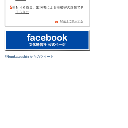
ＮＨＫ職員、出演者による性被害の影響でＰ
ＴＳＤに
10位まで表示する
@bunkatsushin からのツイート