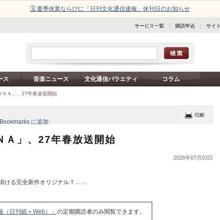
🗓️ 夏季休業ならびに「日刊文化通信速報」休刊日のお知らせ
サービス一覧
|
購読申込
|
サイ
ース
音楽ニュース
文化通信バラエティ
コラム
ＯＮＡ」、27年春放送開始
ＮＡ」、27年春放送開始
2026年07月03日
掛ける完全新作オリジナルＴ……
報（日刊紙＋Web）」
の定期購読者のみ閲覧できます。