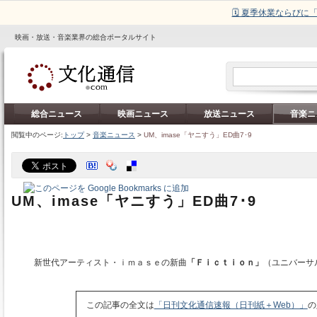
🗓️ 夏季休業ならび
映画・放送・音楽業界の総合ポータルサイト
総合ニュース
映画ニュース
放送ニュース
音楽ニ
閲覧中のページ:
トップ
>
音楽ニュース
>
UM、imase「ヤニすう」ED曲7･9
UM、imase「ヤニすう」ED曲7･9
新世代アーティスト・ｉｍａｓｅの新曲
「Ｆｉｃｔｉｏｎ」
（ユニバーサ
この記事の全文は
「日刊文化通信速報（日刊紙＋Web）」
の