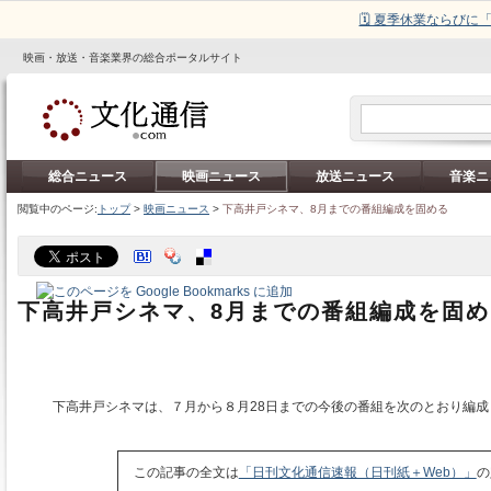
🗓️ 夏季休業ならび
映画・放送・音楽業界の総合ポータルサイト
総合ニュース
映画ニュース
放送ニュース
音楽ニ
閲覧中のページ:
トップ
>
映画ニュース
>
下高井戸シネマ、8月までの番組編成を固める
下高井戸シネマ、8月までの番組編成を固め
下高井戸シネマは、７月から８月28日までの今後の番組を次のとおり編成
この記事の全文は
「日刊文化通信速報（日刊紙＋Web）」
の