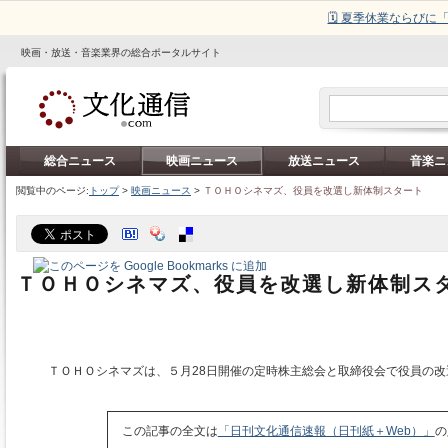
🗓️ 夏季休業ならび
映画・放送・音楽業界の総合ポータルサイト
総合ニュース
映画ニュース
放送ニュース
音楽ニ
閲覧中のページ:
トップ
>
映画ニュース
>
ＴＯＨＯシネマズ、役員を改選し新体制スタート
ＴＯＨＯシネマズ、役員を改選し新体制ス
ＴＯＨＯシネマズは、５月28日開催の定時株主総会と取締役会で役員の改
この記事の全文は
「日刊文化通信速報（日刊紙＋Web）」
の