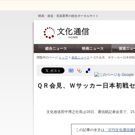
映画・放送・音楽業界の総合ポータルサイト
総合ニュース
映画ニュース
放送ニュ
閲覧中のページ:
トップ
>
放送ニュース
>
ＱＲ会見、Ｗサッカー日本初
ＱＲ会見、Ｗサッカー日本初戦
文化放送田中博之社長は16日、通信紙記者会見で、1
この記事の全文は
「日刊文化通信速