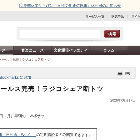
🗓️ 夏季休業ならびに「日刊文化通信速報」休刊日のお知らせ
サービス一覧
|
購読申込
|
サイ
ース
音楽ニュース
文化通信バラエティ
コラム
戦セールス完売！ラジコシェア断トツ
セールス完売！ラジコシェア断トツ
2026年06月17日
5日（月）早朝の「Ｗ杯サッ……
報（日刊紙＋Web）」
の定期購読者のみ閲覧できます。