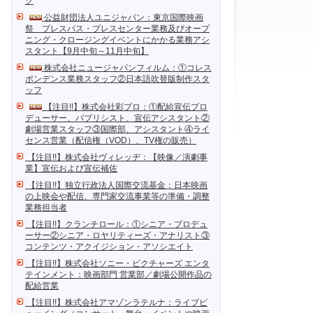
ク
公益財団法人ユニジャパン：東京国際映画
祭 プレスパス・プレスセンター業務及びオープ
ニング・クロージングイベントにかかる業務アシ
スタント【9月中旬～11月中旬】
株式会社ニュージャパンフィルム：①コレス
ポンデンス業務スタッフ②日本語吹替版制作スタ
ッフ
【注目!!】株式会社彩プロ：①配給宣伝プロ
デューサー、パブリシスト、宣伝アシスタント②
劇場営業スタッフ③国際部、アシスタント④ライ
センス営業（配信権（VOD）、TV権の販売）
【注目!!】株式会社ヴィレッヂ：【映像／演劇事
業】宣伝および宣伝補佐
【注目!!】独立行政法人国際交流基金：日本映画
の上映会や配信、専門家交流事業等の準備・調整
業務担当者
【注目!!】クランチロール：①シニア・プロデュ
ーサー②シニア・ロヤリティーズ・アナリスト③
コンテンツ・アクイジション・アソシエイト
【注目!!】株式会社ソニー・ピクチャーズ エンタ
テインメント：映画部門 営業部／劇場公開作品の
配給営業
【注目!!】株式会社アマゾンラテルナ：ライブビ