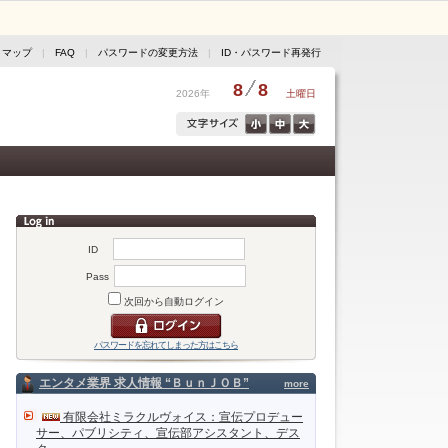
トマップ
|
FAQ
|
パスワードの変更方法
|
ID・パスワード再発行
8
8
2026年
土曜日
ID
Pass
次回から自動ログイン
パスワードを忘れてしまった方はこちら
エンタメ業界 求人情報 “ＢｕｎＪＯＢ”
more
有限会社ミラクルヴォイス：宣伝プロデュー
サー、パブリシティ、宣伝部アシスタント、デス