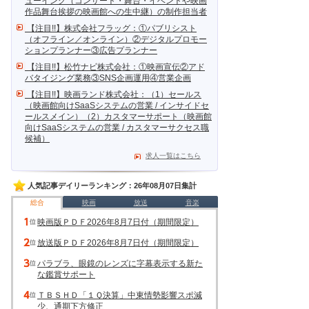
ューイング（コンサート・舞台・イベントや映画
作品舞台挨拶の映画館への生中継）の制作担当者
【注目!!】株式会社フラッグ：①パブリシスト
（オフライン／オンライン）②デジタルプロモー
ションプランナー③広告プランナー
【注目!!】松竹ナビ株式会社：①映画宣伝②アド
バタイジング業務③SNS企画運用④営業企画
【注目!!】映画ランド株式会社：（1）セールス
（映画館向けSaaSシステムの営業 / インサイドセ
ールスメイン）（2）カスタマーサポート（映画館
向けSaaSシステムの営業 / カスタマーサクセス職
候補）
求人一覧はこちら
人気記事デイリーランキング：26年08月07日集計
総合
映画
放送
音楽
映画版ＰＤＦ2026年8月7日付（期間限定）
放送版ＰＤＦ2026年8月7日付（期間限定）
パラブラ、眼鏡のレンズに字幕表示する新た
な鑑賞サポート
ＴＢＳＨＤ「１Ｑ決算」中東情勢影響スポ減
少、通期下方修正