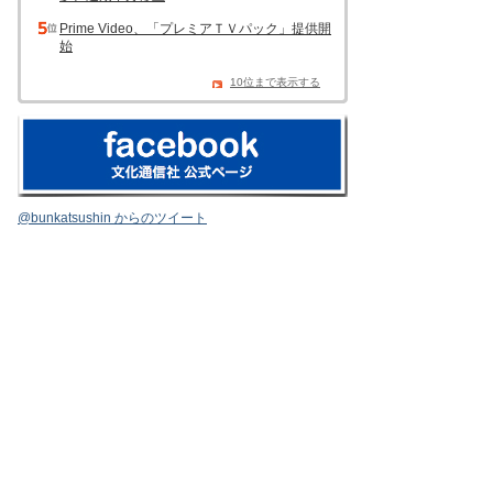
Prime Video、「プレミアＴＶパック」提供開
始
10位まで表示する
@bunkatsushin からのツイート