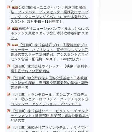
ク
公益財団法人ユニジャパン：東京国際映画
祭 プレスパス・プレスセンター業務及びオープ
ニング・クロージングイベントにかかる業務アシ
スタント【9月中旬～11月中旬】
株式会社ニュージャパンフィルム：①コレス
ポンデンス業務スタッフ②日本語吹替版制作スタ
ッフ
【注目!!】株式会社彩プロ：①配給宣伝プロ
デューサー、パブリシスト、宣伝アシスタント②
劇場営業スタッフ③国際部、アシスタント④ライ
センス営業（配信権（VOD）、TV権の販売）
【注目!!】株式会社ヴィレッヂ：【映像／演劇事
業】宣伝および宣伝補佐
【注目!!】独立行政法人国際交流基金：日本映画
の上映会や配信、専門家交流事業等の準備・調整
業務担当者
【注目!!】クランチロール：①シニア・プロデュ
ーサー②シニア・ロヤリティーズ・アナリスト③
コンテンツ・アクイジション・アソシエイト
【注目!!】株式会社ソニー・ピクチャーズ エンタ
テインメント：映画部門 営業部／劇場公開作品の
配給営業
【注目!!】株式会社アマゾンラテルナ：ライブビ