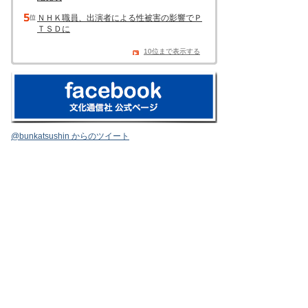
ＮＨＫ職員、出演者による性被害の影響でＰ
ＴＳＤに
10位まで表示する
@bunkatsushin からのツイート