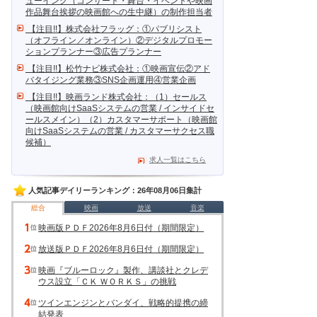
ューイング（コンサート・舞台・イベントや映画
作品舞台挨拶の映画館への生中継）の制作担当者
【注目!!】株式会社フラッグ：①パブリシスト
（オフライン／オンライン）②デジタルプロモー
ションプランナー③広告プランナー
【注目!!】松竹ナビ株式会社：①映画宣伝②アド
バタイジング業務③SNS企画運用④営業企画
【注目!!】映画ランド株式会社：（1）セールス
（映画館向けSaaSシステムの営業 / インサイドセ
ールスメイン）（2）カスタマーサポート（映画館
向けSaaSシステムの営業 / カスタマーサクセス職
候補）
求人一覧はこちら
人気記事デイリーランキング：26年08月06日集計
総合
映画
放送
音楽
映画版ＰＤＦ2026年8月6日付（期間限定）
放送版ＰＤＦ2026年8月6日付（期間限定）
映画『ブルーロック』製作、講談社とクレデ
ウス設立「ＣＫ ＷＯＲＫＳ」の挑戦
ツインエンジンとバンダイ、戦略的提携の締
結発表