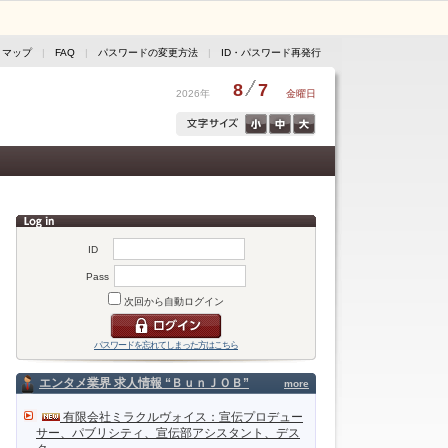
トマップ
|
FAQ
|
パスワードの変更方法
|
ID・パスワード再発行
8
7
2026年
金曜日
ID
Pass
次回から自動ログイン
パスワードを忘れてしまった方はこちら
エンタメ業界 求人情報 “ＢｕｎＪＯＢ”
more
有限会社ミラクルヴォイス：宣伝プロデュー
サー、パブリシティ、宣伝部アシスタント、デス