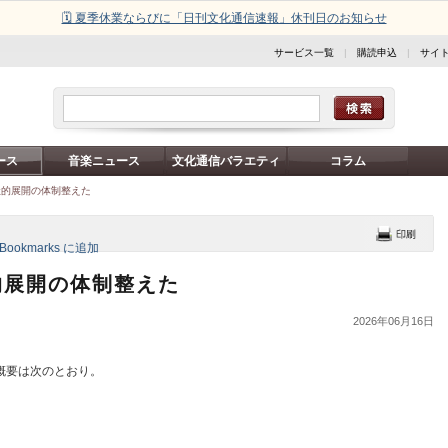
🗓️ 夏季休業ならびに「日刊文化通信速報」休刊日のお知らせ
サービス一覧
|
購読申込
|
サイ
ース
音楽ニュース
文化通信バラエティ
コラム
社的展開の体制整えた
的展開の体制整えた
2026年06月16日
概要は次のとおり。