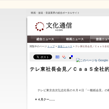
映画・放送・音楽業界の総合ポータルサイト
総合ニュース
映画ニュース
放送ニュ
閲覧中のページ:
トップ
>
放送ニュース
>
テレ東社長会見／ＣａａＳ全
テレ東社長会見／ＣａａＳ全社
テレビ東京吉次弘志社長の６月４日「一般紙会見」の
▼４月クー……