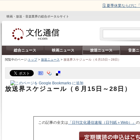
🗓️ 夏季休業ならび
映画・放送・音楽業界の総合ポータルサイト
総合ニュース
映画ニュース
放送ニュース
音楽ニ
閲覧中のページ:
トップ
>
放送ニュース
>
放送界スケジュール（６月15日～28日）
放送界スケジュール（６月15日～28日）
この記事の全文は
「日刊文化通信速報（日刊紙＋Web）」
の